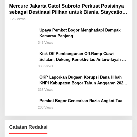
Mercure Jakarta Gatot Subroto Perkuat Posisinya
sebagai Destinasi Pilihan untuk Bisnis, Staycation,
Meeting, dan Kuliner di Jakarta Selatan
1.2K Views
Upaya Pemkot Bogor Menghadapi Dampak
Kemarau Panjang
343 Views
Kick Off Pembangunan Off-Ramp Ciawi
Selatan, Dukung Konektivitas Antarwilayah di
Bogor Selatan
333 Views
OKP Laporkan Dugaan Korupsi Dana Hibah
KNPI Kabupaten Bogor Tahun Anggaran 2025
Ke Kejaksaan
316 Views
Pemkot Bogor Gencarkan Razia Angkot Tua
288 Views
Catatan Redaksi