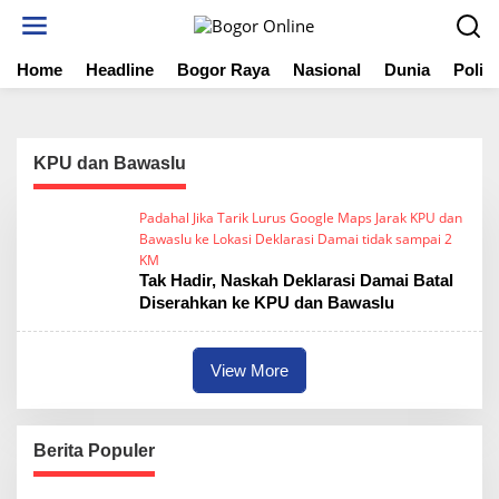
S
k
i
Home
Headline
Bogor Raya
Nasional
Dunia
Politi
p
t
o
c
o
KPU dan Bawaslu
n
t
Padahal Jika Tarik Lurus Google Maps Jarak KPU dan
e
Bawaslu ke Lokasi Deklarasi Damai tidak sampai 2
n
KM
t
Tak Hadir, Naskah Deklarasi Damai Batal
Diserahkan ke KPU dan Bawaslu
View More
Berita Populer