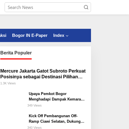
ksi
Bogor IN E-Paper
Index
Berita Populer
Mercure Jakarta Gatot Subroto Perkuat
Posisinya sebagai Destinasi Pilihan
untuk Bisnis, Staycation, Meeting, dan
1.3K Views
Kuliner di Jakarta Selatan
Upaya Pemkot Bogor
Menghadapi Dampak Kemarau
Panjang
349 Views
Kick Off Pembangunan Off-
Ramp Ciawi Selatan, Dukung
Konektivitas Antarwilayah di
340 Views