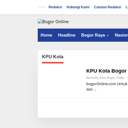
S
k
Redaksi
Hubungi Kami
Catatan Redaksi
L
i
p
t
o
c
Home
Headline
Bogor Raya
Nasion
o
n
t
e
KPU Kota
n
t
KPU Kota Bogor 
Beranda
,
Kota Bogor
,
Politik
bogorOnline.com Untuk
dan