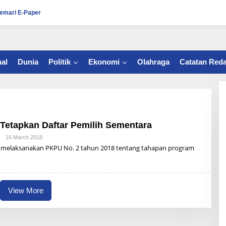
emari E-Paper
al
Dunia
Politik
Ekonomi
Olahraga
Catatan Reda
Tetapkan Daftar Pemilih Sementara
|
16 March 2018
B
Y
 melaksanakan PKPU No. 2 tahun 2018 tentang tahapan program
R
Z
B
U
N
A
View More
I