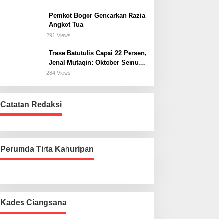
Bogor Selatan
Pemkot Bogor Gencarkan Razia
Angkot Tua
291 Views
Trase Batutulis Capai 22 Persen,
Jenal Mutaqin: Oktober Semua
Harus Beres
284 Views
Catatan Redaksi
Perumda Tirta Kahuripan
Kades Ciangsana