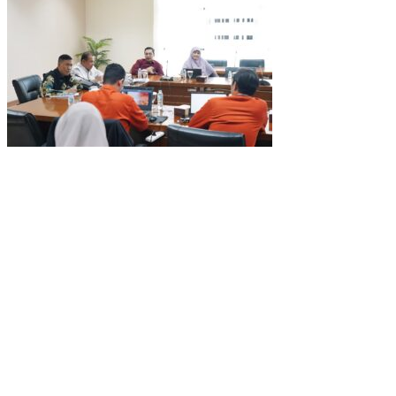
DPRD Kota Bogor Evaluasi DTSEN Bansos Pasca Ground Checki
Muscab VII Hiswana Migas Bogor Digelar, Dedie Rachim Tekankan 
Upaya Pemkot Bogor Menghadapi Dampak Kemarau Panjang
Pengelolaan Sampah Berbasis Waste to Energy Butuh Kolaborasi
PWI, KONI, KNPI, Kadin, dan Blackcats Gelar Nobar Final Piala D
Infrastruktur, Transportasi, dan Mobilitas di Bawah Nahkoda Dedie-
Kota dan Kabupaten Bogor Percepat Persiapan Pembangunan PS