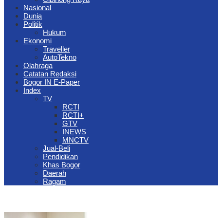
Nasional
Dunia
Politik
Hukum
Ekonomi
Traveller
AutoTekno
Olahraga
Catatan Redaksi
Bogor IN E-Paper
Index
TV
RCTI
RCTI+
GTV
INEWS
MNCTV
Jual-Beli
Pendidikan
Khas Bogor
Daerah
Ragam
The Jungle Waterpark Bogor Kembali Raih Top Brand Award 2026