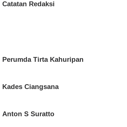
Catatan Redaksi
Puluhan Ribu Masyarakat Bumi Tegar Beriman, Sambut Sukacita K
Rudy Susmanto dan Ade Ruhandi Resmi Dilantik Presiden Prabowo 
Longsor di Sukajaya, Logistik Hasil Pemungutan Suara Pilkada Se
Perumda Tirta Kahuripan
Kades Ciangsana
Anton S Suratto