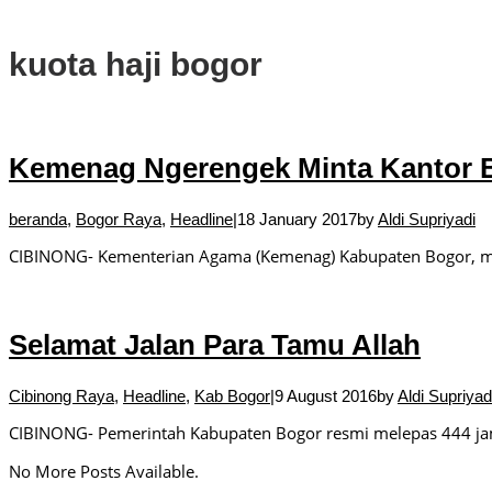
DPRD Kota Bogor Soroti Jalan Kotor Akibat Proyek Trase Baru Batu
kuota haji bogor
Kemenag Ngerengek Minta Kantor 
beranda
,
Bogor Raya
,
Headline
|
18 January 2017
by
Aldi Supriyadi
CIBINONG- Kementerian Agama (Kemenag) Kabupaten Bogor, 
Selamat Jalan Para Tamu Allah
Cibinong Raya
,
Headline
,
Kab Bogor
|
9 August 2016
by
Aldi Supriyad
CIBINONG- Pemerintah Kabupaten Bogor resmi melepas 444 ja
No More Posts Available.