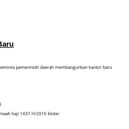
tulis
Baru
meminta pemerintah daerah membangunkan kantor baru
i
maah haji 1437 H/2016 kloter