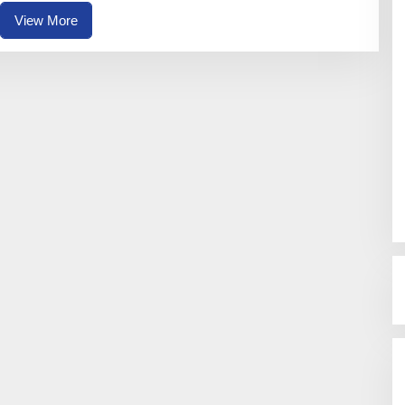
S
U
View More
P
R
I
Y
A
D
I