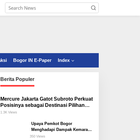
ksi
Bogor IN E-Paper
Index
Berita Populer
Mercure Jakarta Gatot Subroto Perkuat
Posisinya sebagai Destinasi Pilihan
untuk Bisnis, Staycation, Meeting, dan
1.3K Views
Kuliner di Jakarta Selatan
Upaya Pemkot Bogor
Menghadapi Dampak Kemarau
Panjang
350 Views