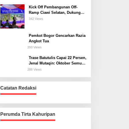
Kick Off Pembangunan Off-
Ramp Ciawi Selatan, Dukung
Konektivitas Antarwilayah di
342 Views
Bogor Selatan
Pemkot Bogor Gencarkan Razia
Angkot Tua
293 Views
Trase Batutulis Capai 22 Persen,
Jenal Mutaqin: Oktober Semua
Harus Beres
288 Views
Catatan Redaksi
Perumda Tirta Kahuripan