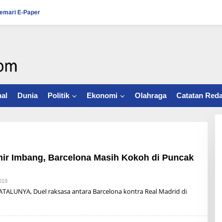
emari E-Paper
al
Dunia
Politik
Ekonomi
Olahraga
Catatan Reda
hir Imbang, Barcelona Masih Kokoh di Puncak
019
B
Y
LUNYA, Duel raksasa antara Barcelona kontra Real Madrid di
A
L
D
I