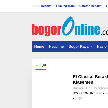
S
k
Redaksi
Hubungi Kami
Catatan Redaksi
L
i
p
t
o
c
o
n
t
Home
Headline
Bogor Raya
Nasion
e
n
t
la liga
El Clasico Berak
Klasemen
Olahraga
|
19 December 2
BOGORONLINE.com – CATA
Camp