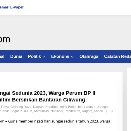
emari E-Paper
al
Dunia
Politik
Ekonomi
Olahraga
Catatan Reda
ungai Sedunia 2023, Warga Perum BP II
ltim Bersihkan Bantaran Ciliwung
r Raya
,
Cibinong Raya
,
Daerah
,
Headline
,
Index Berita
,
Info Lainnya
,
Jaringan
r
,
Khas Bogor
,
KOLOM
,
Komunitas
,
Nasional
,
Pendidikan
,
Ragam
,
Sosok
|
24
om – Guna memperingati hari sungai sedunia tahun 2023, warga