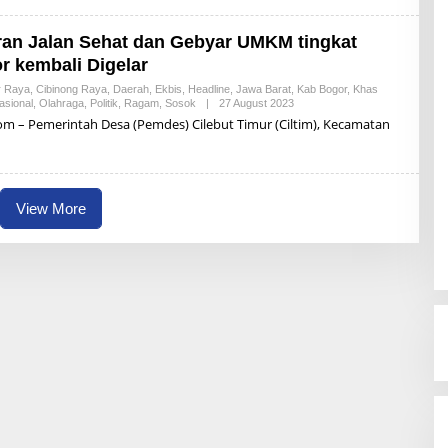
aran Jalan Sehat dan Gebyar UMKM tingkat
r kembali Digelar
r Raya
,
Cibinong Raya
,
Daerah
,
Ekbis
,
Headline
,
Jawa Barat
,
Kab Bogor
,
Khas
asional
,
Olahraga
,
Politik
,
Ragam
,
Sosok
|
27 August 2023
B
Y
om – Pemerintah Desa (Pemdes) Cilebut Timur (Ciltim), Kecamatan
A
L
D
I
S
U
View More
P
R
I
Y
A
D
I