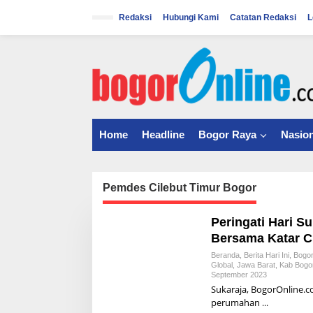
S
k
Redaksi
Hubungi Kami
Catatan Redaksi
L
i
p
t
o
c
o
n
t
Home
Headline
Bogor Raya
Nasion
e
n
t
Pemdes Cilebut Timur Bogor
Peringati Hari S
Bersama Katar Ci
Beranda
,
Berita Hari Ini
,
Bogo
Global
,
Jawa Barat
,
Kab Bogo
September 2023
B
Y
Sukaraja, BogorOnline.c
A
perumahan
L