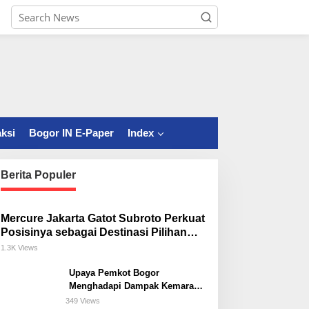
ksi
Bogor IN E-Paper
Index
Berita Populer
Mercure Jakarta Gatot Subroto Perkuat
Posisinya sebagai Destinasi Pilihan
untuk Bisnis, Staycation, Meeting, dan
1.3K Views
Kuliner di Jakarta Selatan
Upaya Pemkot Bogor
Menghadapi Dampak Kemarau
Panjang
349 Views