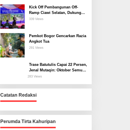
Kick Off Pembangunan Off-
Ramp Ciawi Selatan, Dukung
Konektivitas Antarwilayah di
339 Views
Bogor Selatan
Pemkot Bogor Gencarkan Razia
Angkot Tua
291 Views
Trase Batutulis Capai 22 Persen,
Jenal Mutaqin: Oktober Semua
Harus Beres
283 Views
Catatan Redaksi
Perumda Tirta Kahuripan