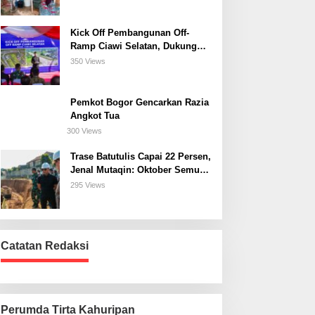
Kick Off Pembangunan Off-
Ramp Ciawi Selatan, Dukung
Konektivitas Antarwilayah di
350 Views
Bogor Selatan
Pemkot Bogor Gencarkan Razia
Angkot Tua
300 Views
Trase Batutulis Capai 22 Persen,
Jenal Mutaqin: Oktober Semua
Harus Beres
295 Views
Catatan Redaksi
Perumda Tirta Kahuripan