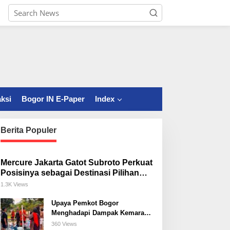
ksi
Bogor IN E-Paper
Index
Berita Populer
Mercure Jakarta Gatot Subroto Perkuat
Posisinya sebagai Destinasi Pilihan
untuk Bisnis, Staycation, Meeting, dan
1.3K Views
Kuliner di Jakarta Selatan
Upaya Pemkot Bogor
Menghadapi Dampak Kemarau
Panjang
360 Views