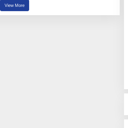
A
View More
I