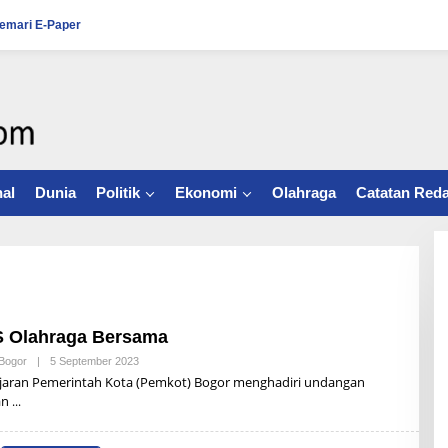
emari E-Paper
al
Dunia
Politik
Ekonomi
Olahraga
Catatan Reda
S Olahraga Bersama
Bogor
|
5 September 2023
B
Y
aran Pemerintah Kota (Pemkot) Bogor menghadiri undangan
R
an
Z
B
U
N