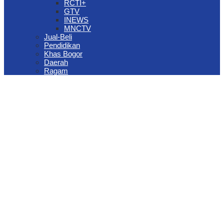
RCTI+
GTV
INEWS
MNCTV
Jual-Beli
Pendidikan
Khas Bogor
Daerah
Ragam
The Jungle Waterpark Bogor Kembali Raih Top Brand Award 2026
DPRD Kota Bogor Evaluasi DTSEN Bansos Pasca Ground
Checking
Muscab VII Hiswana Migas Bogor Digelar, Dedie Rachim
Tekankan Integritas dan Ketahanan Energi
Upaya Pemkot Bogor Menghadapi Dampak Kemarau Panjang
Pengelolaan Sampah Berbasis Waste to Energy Butuh Kolaborasi
Semua Pihak