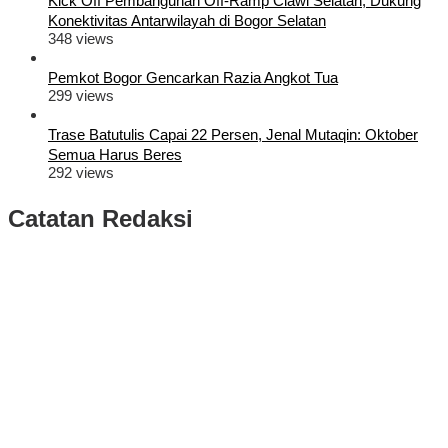
Kick Off Pembangunan Off-Ramp Ciawi Selatan, Dukung
Konektivitas Antarwilayah di Bogor Selatan
348 views
Pemkot Bogor Gencarkan Razia Angkot Tua
299 views
Trase Batutulis Capai 22 Persen, Jenal Mutaqin: Oktober
Semua Harus Beres
292 views
Catatan Redaksi
Puluhan Ribu Masyarakat Bumi Tegar Beriman, Sambut Sukacita
Kedatangan Bupati Rudy Susmanto dan Wakil Bupati Bogor Ade
Ruhandi
Rudy Susmanto dan Ade Ruhandi Resmi Dilantik Presiden
Prabowo Sebagai Bupati Bogor dan Wakil Bupati Bogor Periode
2025-2030
Longsor di Sukajaya, Logistik Hasil Pemungutan Suara Pilkada