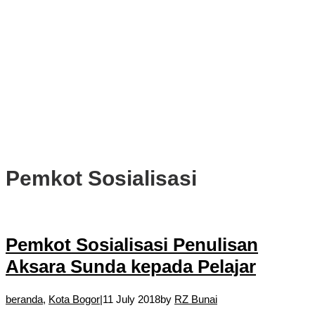
PWI, KONI, KNPI, Kadin, dan Blackcats Gelar Nobar Final Piala
Dunia 2026 Bersama Walikota Bogor
Infrastruktur, Transportasi, dan Mobilitas di Bawah Nahkoda
Dedie-Jenal
Kota dan Kabupaten Bogor Percepat Persiapan Pembangunan
PSEL Bogor Raya
DPRD Kota Bogor Soroti Jalan Kotor Akibat Proyek Trase Baru
Batutulis
Pemkot Sosialisasi
Pemkot Sosialisasi Penulisan
Aksara Sunda kepada Pelajar
beranda
,
Kota Bogor
|
11 July 2018
by
RZ Bunai