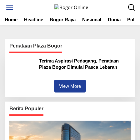
S
k
i
Home
Headline
Bogor Raya
Nasional
Dunia
Politi
p
t
o
c
o
Penataan Plaza Bogor
n
t
Terima Aspirasi Pedagang, Penataan
e
Plaza Bogor Dimulai Pasca Lebaran
n
t
View More
Berita Populer