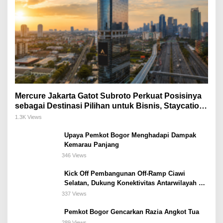
Mercure Jakarta Gatot Subroto Perkuat Posisinya
sebagai Destinasi Pilihan untuk Bisnis, Staycation,
Meeting, dan Kuliner di Jakarta Selatan
1.3K Views
Upaya Pemkot Bogor Menghadapi Dampak
Kemarau Panjang
346 Views
Kick Off Pembangunan Off-Ramp Ciawi
Selatan, Dukung Konektivitas Antarwilayah di
Bogor Selatan
337 Views
Pemkot Bogor Gencarkan Razia Angkot Tua
289 Views