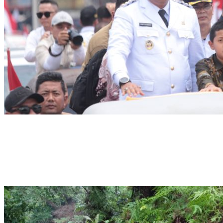
Puluhan Ribu Masyarakat Bumi Tegar Beriman, Sambut Sukacita
Kedatangan Bupati Rudy Susmanto dan Wakil Bupati Bogor Ade
Ruhandi
Rudy Susmanto dan Ade Ruhandi Resmi Dilantik Presiden
Prabowo Sebagai Bupati Bogor dan Wakil Bupati Bogor Periode
2025-2030