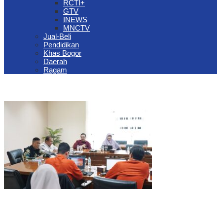
RCTI+
GTV
INEWS
MNCTV
Jual-Beli
Pendidikan
Khas Bogor
Daerah
Ragam
The Jungle Waterpark Bogor Kembali Raih Top Brand Award 2026
DPRD Kota Bogor Evaluasi DTSEN Bansos Pasca Ground
Checking