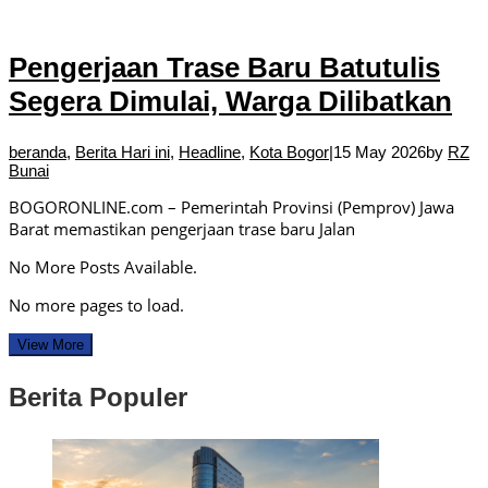
Pengerjaan Trase Baru Batutulis
Segera Dimulai, Warga Dilibatkan
beranda
,
Berita Hari ini
,
Headline
,
Kota Bogor
|
15 May 2026
by
RZ
Bunai
BOGORONLINE.com – Pemerintah Provinsi (Pemprov) Jawa
Barat memastikan pengerjaan trase baru Jalan
No More Posts Available.
No more pages to load.
View More
Berita Populer