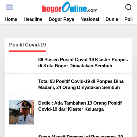
S
k
i
Home
Headline
Bogor Raya
Nasional
Dunia
Politi
p
t
o
c
o
Positif Covid-19
n
t
89 Pasien Positif Covid-19 Klaster Ponpes
e
di Kota Bogor Dinyatakan Sembuh
n
t
Total 93 Positif Covid-19 di Ponpes Bina
Madani, 24 Orang Dinyatakan Sembuh
Dedie : Ada Tambahan 13 Orang Positif
Covid-19 dari Klaster Keluarga
Swab Massif Pegawai di Puskesmas, 30