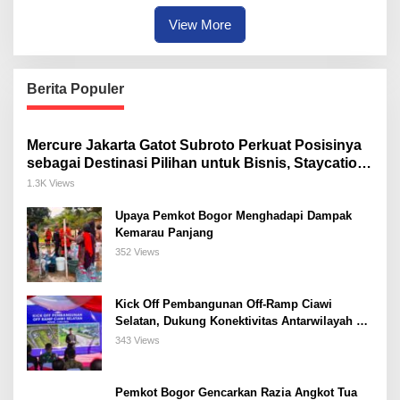
View More
Berita Populer
Mercure Jakarta Gatot Subroto Perkuat Posisinya
sebagai Destinasi Pilihan untuk Bisnis, Staycation,
Meeting, dan Kuliner di Jakarta Selatan
1.3K Views
Upaya Pemkot Bogor Menghadapi Dampak
Kemarau Panjang
352 Views
Kick Off Pembangunan Off-Ramp Ciawi
Selatan, Dukung Konektivitas Antarwilayah di
Bogor Selatan
343 Views
Pemkot Bogor Gencarkan Razia Angkot Tua