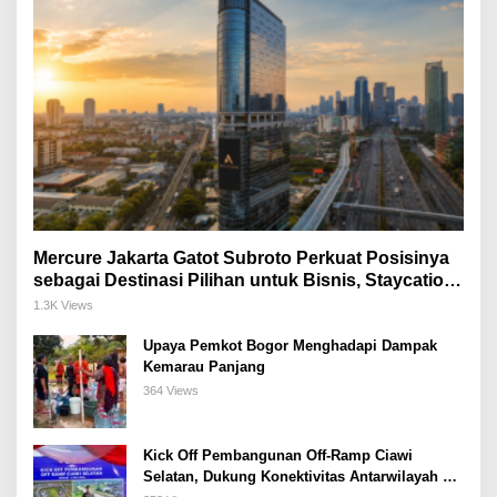
Mercure Jakarta Gatot Subroto Perkuat Posisinya
sebagai Destinasi Pilihan untuk Bisnis, Staycation,
Meeting, dan Kuliner di Jakarta Selatan
1.3K Views
Upaya Pemkot Bogor Menghadapi Dampak
Kemarau Panjang
364 Views
Kick Off Pembangunan Off-Ramp Ciawi
Selatan, Dukung Konektivitas Antarwilayah di