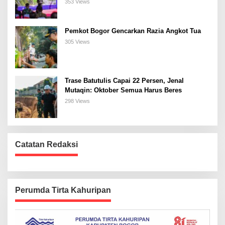
Bogor Selatan
353 Views
Pemkot Bogor Gencarkan Razia Angkot Tua
305 Views
Trase Batutulis Capai 22 Persen, Jenal
Mutaqin: Oktober Semua Harus Beres
298 Views
Catatan Redaksi
Perumda Tirta Kahuripan