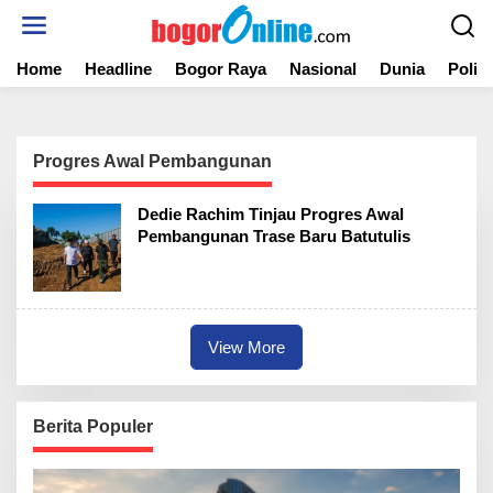
S
k
i
Home
Headline
Bogor Raya
Nasional
Dunia
Politi
p
t
o
c
o
Progres Awal Pembangunan
n
t
Dedie Rachim Tinjau Progres Awal
e
Pembangunan Trase Baru Batutulis
n
t
View More
Berita Populer