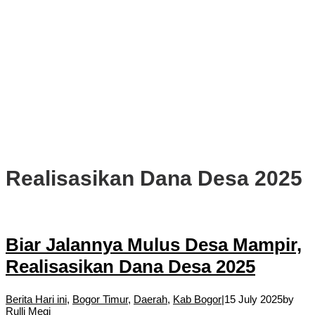
PWI, KONI, KNPI, Kadin, dan Blackcats Gelar Nobar Final Piala
Dunia 2026 Bersama Walikota Bogor
Infrastruktur, Transportasi, dan Mobilitas di Bawah Nahkoda
Dedie-Jenal
Kota dan Kabupaten Bogor Percepat Persiapan Pembangunan
PSEL Bogor Raya
DPRD Kota Bogor Soroti Jalan Kotor Akibat Proyek Trase Baru
Batutulis
Realisasikan Dana Desa 2025
Biar Jalannya Mulus Desa Mampir,
Realisasikan Dana Desa 2025
Berita Hari ini
,
Bogor Timur
,
Daerah
,
Kab Bogor
|
15 July 2025
by
Rulli Megi