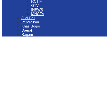
RCTI+
GTV
INEWS
MNCTV
Jual-Beli
Pendidikan
Khas Bogor
Daerah
Ragam
The Jungle Waterpark Bogor Kembali Raih Top Brand Award 2026
DPRD Kota Bogor Evaluasi DTSEN Bansos Pasca Ground
Checking
Muscab VII Hiswana Migas Bogor Digelar, Dedie Rachim
Tekankan Integritas dan Ketahanan Energi
Upaya Pemkot Bogor Menghadapi Dampak Kemarau Panjang
Pengelolaan Sampah Berbasis Waste to Energy Butuh Kolaborasi
Semua Pihak