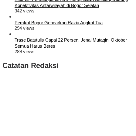
Konektivitas Antarwilayah di Bogor Selatan
342 views
Pemkot Bogor Gencarkan Razia Angkot Tua
294 views
Trase Batutulis Capai 22 Persen, Jenal Mutaqin: Oktober
Semua Harus Beres
289 views
Catatan Redaksi
Puluhan Ribu Masyarakat Bumi Tegar Beriman, Sambut Sukacita
Kedatangan Bupati Rudy Susmanto dan Wakil Bupati Bogor Ade
Ruhandi
Rudy Susmanto dan Ade Ruhandi Resmi Dilantik Presiden
Prabowo Sebagai Bupati Bogor dan Wakil Bupati Bogor Periode
2025-2030
Longsor di Sukajaya, Logistik Hasil Pemungutan Suara Pilkada