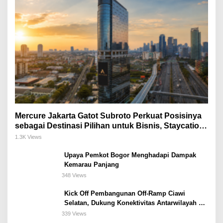
Mercure Jakarta Gatot Subroto Perkuat Posisinya
sebagai Destinasi Pilihan untuk Bisnis, Staycation,
Meeting, dan Kuliner di Jakarta Selatan
1.3K Views
Upaya Pemkot Bogor Menghadapi Dampak
Kemarau Panjang
348 Views
Kick Off Pembangunan Off-Ramp Ciawi
Selatan, Dukung Konektivitas Antarwilayah di
Bogor Selatan
339 Views