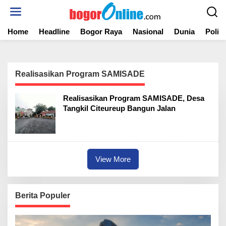
S
k
i
Home
Headline
Bogor Raya
Nasional
Dunia
Politi
p
t
o
c
o
Realisasikan Program SAMISADE
n
t
Realisasikan Program SAMISADE, Desa
e
Tangkil Citeureup Bangun Jalan
n
t
View More
Berita Populer