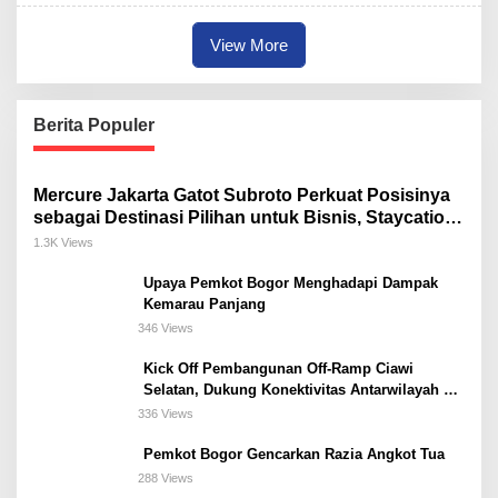
View More
Berita Populer
Mercure Jakarta Gatot Subroto Perkuat Posisinya
sebagai Destinasi Pilihan untuk Bisnis, Staycation,
Meeting, dan Kuliner di Jakarta Selatan
1.3K Views
Upaya Pemkot Bogor Menghadapi Dampak
Kemarau Panjang
346 Views
Kick Off Pembangunan Off-Ramp Ciawi
Selatan, Dukung Konektivitas Antarwilayah di
Bogor Selatan
336 Views
Pemkot Bogor Gencarkan Razia Angkot Tua
288 Views