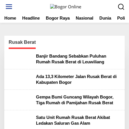
S
k
i
Home
Headline
Bogor Raya
Nasional
Dunia
Politi
p
t
o
c
o
Rusak Berat
n
t
Banjir Bandang Sebabkan Puluhan
e
Rumah Rusak Berat di Leuwiliang
n
t
Ada 13,3 Kilometer Jalan Rusak Berat di
Kabupaten Bogor
Gempa Bumi Guncang Wilayah Bogor,
Tiga Rumah di Pamijahan Rusak Berat
Satu Unit Rumah Rusak Berat Akibat
Ledakan Saluran Gas Alam