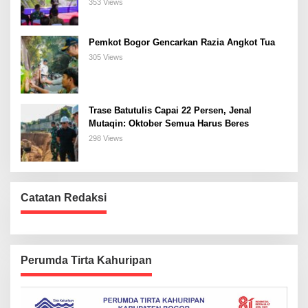
Bogor Selatan
353 Views
Pemkot Bogor Gencarkan Razia Angkot Tua
305 Views
Trase Batutulis Capai 22 Persen, Jenal
Mutaqin: Oktober Semua Harus Beres
298 Views
Catatan Redaksi
Perumda Tirta Kahuripan