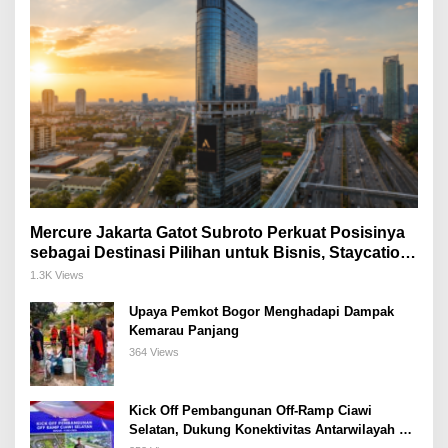
Mercure Jakarta Gatot Subroto Perkuat Posisinya
sebagai Destinasi Pilihan untuk Bisnis, Staycation,
Meeting, dan Kuliner di Jakarta Selatan
1.3K Views
Upaya Pemkot Bogor Menghadapi Dampak
Kemarau Panjang
364 Views
Kick Off Pembangunan Off-Ramp Ciawi
Selatan, Dukung Konektivitas Antarwilayah di