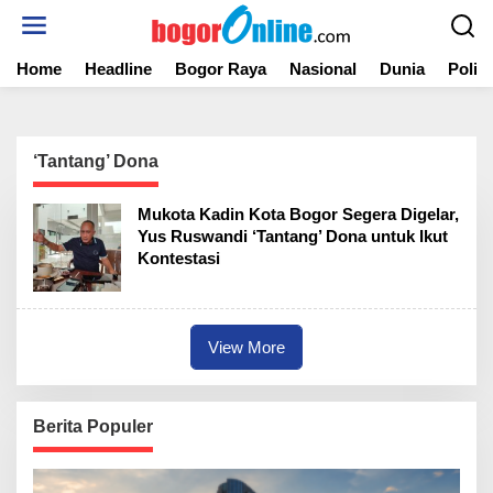
S
k
i
Home
Headline
Bogor Raya
Nasional
Dunia
Politi
p
t
o
c
o
‘Tantang’ Dona
n
t
Mukota Kadin Kota Bogor Segera Digelar,
e
Yus Ruswandi ‘Tantang’ Dona untuk Ikut
n
Kontestasi
t
View More
Berita Populer