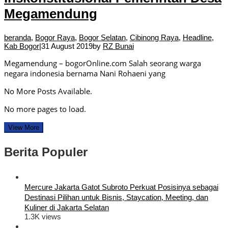
Megamendung
beranda
,
Bogor Raya
,
Bogor Selatan
,
Cibinong Raya
,
Headline
,
Kab Bogor
|
31 August 2019
by
RZ Bunai
Megamendung – bogorOnline.com Salah seorang warga
negara indonesia bernama Nani Rohaeni yang
No More Posts Available.
No more pages to load.
View More
Berita Populer
Mercure Jakarta Gatot Subroto Perkuat Posisinya sebagai
Destinasi Pilihan untuk Bisnis, Staycation, Meeting, dan
Kuliner di Jakarta Selatan
1.3K views