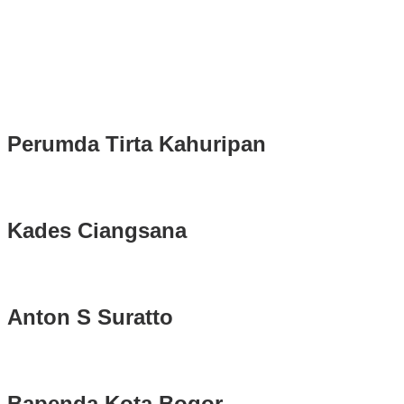
Rudy Susmanto dan Ade Ruhandi Resmi Dilantik Presiden
Prabowo Sebagai Bupati Bogor dan Wakil Bupati Bogor Periode
2025-2030
Longsor di Sukajaya, Logistik Hasil Pemungutan Suara Pilkada
Serentak 2024 di Kabupaten Bogor Belum Bisa di Angkut ke PPS
Perumda Tirta Kahuripan
Kades Ciangsana
Anton S Suratto
Bapenda Kota Bogor