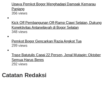
Upaya Pemkot Bogor Menghadapi Dampak Kemarau
Panjang
356 views
Kick Off Pembangunan Off-Ramp Ciawi Selatan, Dukung
Konektivitas Antarwilayah di Bogor Selatan
348 views
Pemkot Bogor Gencarkan Razia Angkot Tua
299 views
Trase Batutulis Capai 22 Persen, Jenal Mutaqin: Oktober
Semua Harus Beres
292 views
Catatan Redaksi
Puluhan Ribu Masyarakat Bumi Tegar Beriman, Sambut Sukacita
Kedatangan Bupati Rudy Susmanto dan Wakil Bupati Bogor Ade
Ruhandi