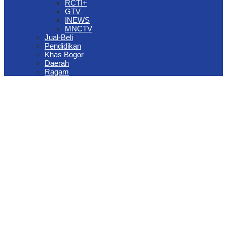
RCTI+
GTV
INEWS
MNCTV
Jual-Beli
Pendidikan
Khas Bogor
Daerah
Ragam
The Jungle Waterpark Bogor Kembali Raih Top Brand Award 2026
DPRD Kota Bogor Evaluasi DTSEN Bansos Pasca Ground
Checking
Muscab VII Hiswana Migas Bogor Digelar, Dedie Rachim
Tekankan Integritas dan Ketahanan Energi
Upaya Pemkot Bogor Menghadapi Dampak Kemarau Panjang
Pengelolaan Sampah Berbasis Waste to Energy Butuh Kolaborasi
Semua Pihak