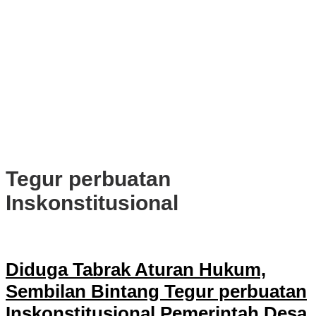
PWI, KONI, KNPI, Kadin, dan Blackcats Gelar Nobar Final Piala
Dunia 2026 Bersama Walikota Bogor
Infrastruktur, Transportasi, dan Mobilitas di Bawah Nahkoda
Dedie-Jenal
Kota dan Kabupaten Bogor Percepat Persiapan Pembangunan
PSEL Bogor Raya
DPRD Kota Bogor Soroti Jalan Kotor Akibat Proyek Trase Baru
Batutulis
Tegur perbuatan
Inskonstitusional
Diduga Tabrak Aturan Hukum,
Sembilan Bintang Tegur perbuatan
Inskonstitusional Pemerintah Desa