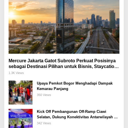
Mercure Jakarta Gatot Subroto Perkuat Posisinya
sebagai Destinasi Pilihan untuk Bisnis, Staycation,
Meeting, dan Kuliner di Jakarta Selatan
1.3K Views
Upaya Pemkot Bogor Menghadapi Dampak
Kemarau Panjang
350 Views
Kick Off Pembangunan Off-Ramp Ciawi
Selatan, Dukung Konektivitas Antarwilayah di
Bogor Selatan
342 Views