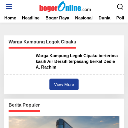
S
k
i
Home
Headline
Bogor Raya
Nasional
Dunia
Politi
p
t
o
c
o
Warga Kampung Legok Cipaku
n
t
Warga Kampung Legok Cipaku berterima
e
kasih Air Bersih terpasang berkat Dedie
n
A. Rachim
t
View More
Berita Populer