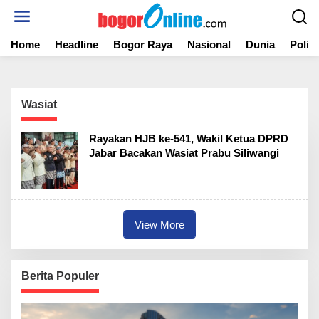
S
k
i
Home
Headline
Bogor Raya
Nasional
Dunia
Politi
p
t
o
c
o
Wasiat
n
t
Rayakan HJB ke-541, Wakil Ketua DPRD
e
Jabar Bacakan Wasiat Prabu Siliwangi
n
t
View More
Berita Populer