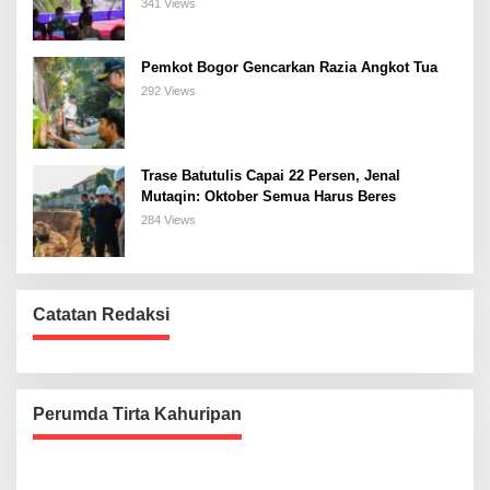
Bogor Selatan
341 Views
Pemkot Bogor Gencarkan Razia Angkot Tua
292 Views
Trase Batutulis Capai 22 Persen, Jenal
Mutaqin: Oktober Semua Harus Beres
284 Views
Catatan Redaksi
Perumda Tirta Kahuripan