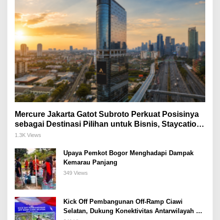
Mercure Jakarta Gatot Subroto Perkuat Posisinya
sebagai Destinasi Pilihan untuk Bisnis, Staycation,
Meeting, dan Kuliner di Jakarta Selatan
1.3K Views
Upaya Pemkot Bogor Menghadapi Dampak
Kemarau Panjang
349 Views
Kick Off Pembangunan Off-Ramp Ciawi
Selatan, Dukung Konektivitas Antarwilayah di