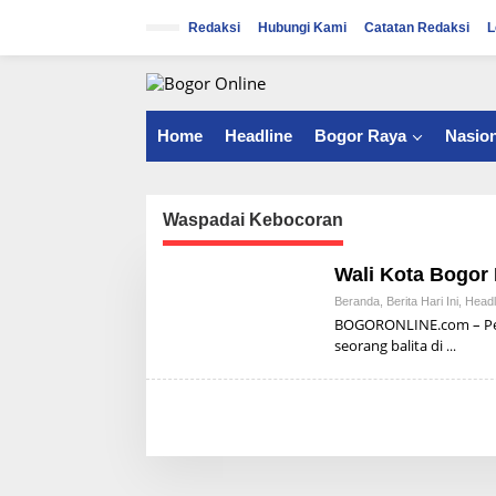
S
k
Redaksi
Hubungi Kami
Catatan Redaksi
L
i
p
t
o
c
Home
Headline
Bogor Raya
Nasion
o
n
t
e
Waspadai Kebocoran
n
t
Wali Kota Bogor
Beranda
,
Berita Hari Ini
,
Headl
BOGORONLINE.com – Per
seorang balita di