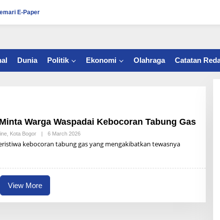
emari E-Paper
al
Dunia
Politik
Ekonomi
Olahraga
Catatan Reda
 Minta Warga Waspadai Kebocoran Tabung Gas
ine
,
Kota Bogor
|
6 March 2026
B
Y
istiwa kebocoran tabung gas yang mengakibatkan tewasnya
R
Z
B
U
N
A
View More
I