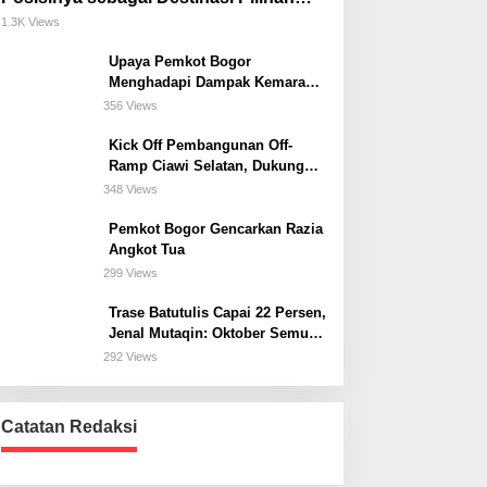
untuk Bisnis, Staycation, Meeting, dan
1.3K Views
Kuliner di Jakarta Selatan
Upaya Pemkot Bogor
Menghadapi Dampak Kemarau
Panjang
356 Views
Kick Off Pembangunan Off-
Ramp Ciawi Selatan, Dukung
Konektivitas Antarwilayah di
348 Views
Bogor Selatan
Pemkot Bogor Gencarkan Razia
Angkot Tua
299 Views
Trase Batutulis Capai 22 Persen,
Jenal Mutaqin: Oktober Semua
Harus Beres
292 Views
Catatan Redaksi