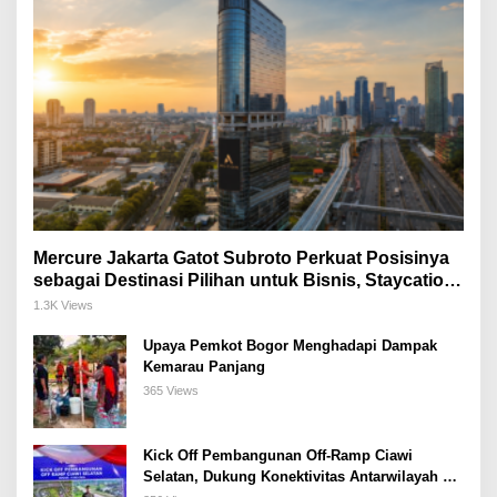
Mercure Jakarta Gatot Subroto Perkuat Posisinya
sebagai Destinasi Pilihan untuk Bisnis, Staycation,
Meeting, dan Kuliner di Jakarta Selatan
1.3K Views
Upaya Pemkot Bogor Menghadapi Dampak
Kemarau Panjang
365 Views
Kick Off Pembangunan Off-Ramp Ciawi
Selatan, Dukung Konektivitas Antarwilayah di