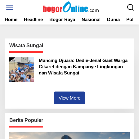
S
k
i
Home
Headline
Bogor Raya
Nasional
Dunia
Politi
p
t
o
c
o
Wisata Sungai
n
t
Mancing Djuara: Dedie-Jenal Gaet Warga
e
Cikaret dengan Kampanye Lingkungan
n
dan Wisata Sungai
t
View More
Berita Populer