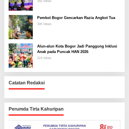
Bogor Selatan
356 Views
Pemkot Bogor Gencarkan Razia Angkot Tua
305 Views
Alun-alun Kota Bogor Jadi Panggung Inklusi
Anak pada Puncak HAN 2026
224 Views
Catatan Redaksi
Perumda Tirta Kahuripan