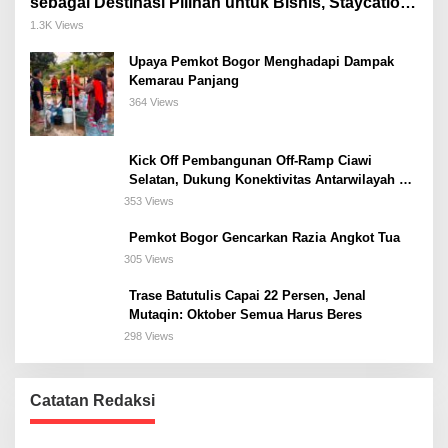
sebagai Destinasi Pilihan untuk Bisnis, Staycation,
Meeting, dan Kuliner di Jakarta Selatan
1.3K Views
Upaya Pemkot Bogor Menghadapi Dampak
Kemarau Panjang
364 Views
Kick Off Pembangunan Off-Ramp Ciawi
Selatan, Dukung Konektivitas Antarwilayah di
Bogor Selatan
353 Views
Pemkot Bogor Gencarkan Razia Angkot Tua
305 Views
Trase Batutulis Capai 22 Persen, Jenal
Mutaqin: Oktober Semua Harus Beres
298 Views
Catatan Redaksi