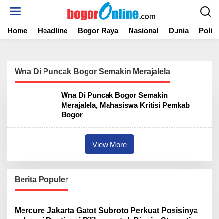
S
k
i
Home
Headline
Bogor Raya
Nasional
Dunia
Politi
p
t
o
c
o
Wna Di Puncak Bogor Semakin Merajalela
n
t
Wna Di Puncak Bogor Semakin
e
Merajalela, Mahasiswa Kritisi Pemkab
n
Bogor
t
View More
Berita Populer
Mercure Jakarta Gatot Subroto Perkuat Posisinya