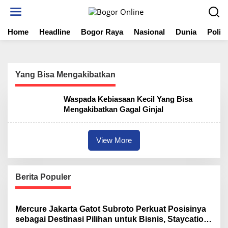
S
k
i
Home
Headline
Bogor Raya
Nasional
Dunia
Politi
p
t
o
c
o
Yang Bisa Mengakibatkan
n
t
Waspada Kebiasaan Kecil Yang Bisa
e
Mengakibatkan Gagal Ginjal
n
t
View More
Berita Populer
Mercure Jakarta Gatot Subroto Perkuat Posisinya
sebagai Destinasi Pilihan untuk Bisnis, Staycation,