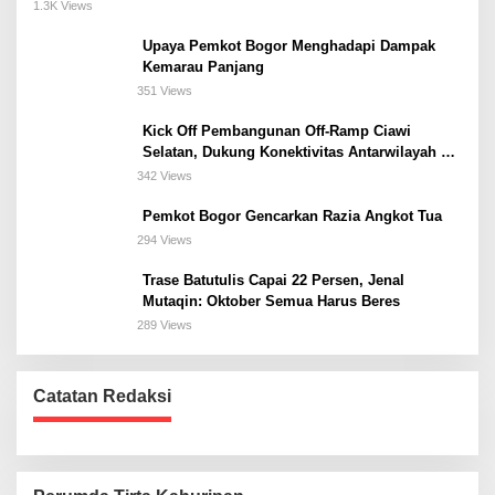
Meeting, dan Kuliner di Jakarta Selatan
1.3K Views
Upaya Pemkot Bogor Menghadapi Dampak
Kemarau Panjang
351 Views
Kick Off Pembangunan Off-Ramp Ciawi
Selatan, Dukung Konektivitas Antarwilayah di
Bogor Selatan
342 Views
Pemkot Bogor Gencarkan Razia Angkot Tua
294 Views
Trase Batutulis Capai 22 Persen, Jenal
Mutaqin: Oktober Semua Harus Beres
289 Views
Catatan Redaksi