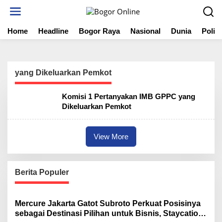
S
k
i
Home
Headline
Bogor Raya
Nasional
Dunia
Politi
p
t
o
c
o
yang Dikeluarkan Pemkot
n
t
Komisi 1 Pertanyakan IMB GPPC yang
e
Dikeluarkan Pemkot
n
t
View More
Berita Populer
Mercure Jakarta Gatot Subroto Perkuat Posisinya
sebagai Destinasi Pilihan untuk Bisnis, Staycation,