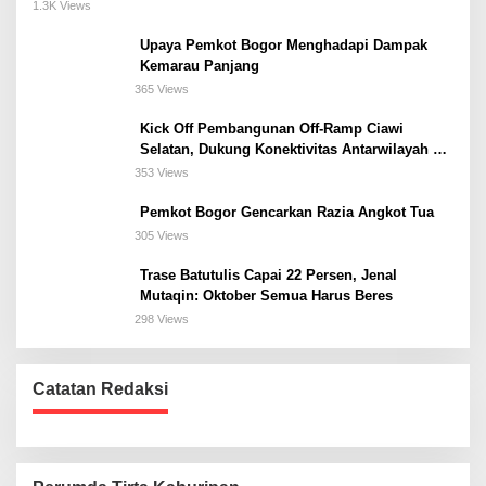
Meeting, dan Kuliner di Jakarta Selatan
1.3K Views
Upaya Pemkot Bogor Menghadapi Dampak
Kemarau Panjang
365 Views
Kick Off Pembangunan Off-Ramp Ciawi
Selatan, Dukung Konektivitas Antarwilayah di
Bogor Selatan
353 Views
Pemkot Bogor Gencarkan Razia Angkot Tua
305 Views
Trase Batutulis Capai 22 Persen, Jenal
Mutaqin: Oktober Semua Harus Beres
298 Views
Catatan Redaksi