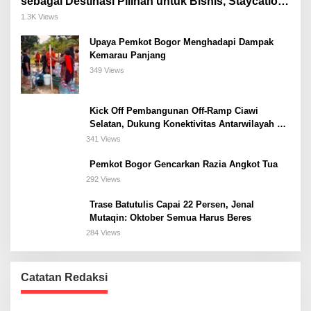
sebagai Destinasi Pilihan untuk Bisnis, Staycation,
Meeting, dan Kuliner di Jakarta Selatan
1.3K Views
Upaya Pemkot Bogor Menghadapi Dampak
Kemarau Panjang
349 Views
Kick Off Pembangunan Off-Ramp Ciawi
Selatan, Dukung Konektivitas Antarwilayah di
Bogor Selatan
341 Views
Pemkot Bogor Gencarkan Razia Angkot Tua
292 Views
Trase Batutulis Capai 22 Persen, Jenal
Mutaqin: Oktober Semua Harus Beres
284 Views
Catatan Redaksi