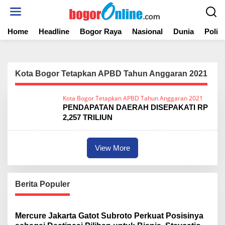
S
k
i
Home
Headline
Bogor Raya
Nasional
Dunia
Politi
p
t
o
c
o
Kota Bogor Tetapkan APBD Tahun Anggaran 2021
n
t
Kota Bogor Tetapkan APBD Tahun Anggaran 2021
e
PENDAPATAN DAERAH DISEPAKATI RP
n
2,257 TRILIUN
t
View More
Berita Populer
Mercure Jakarta Gatot Subroto Perkuat Posisinya