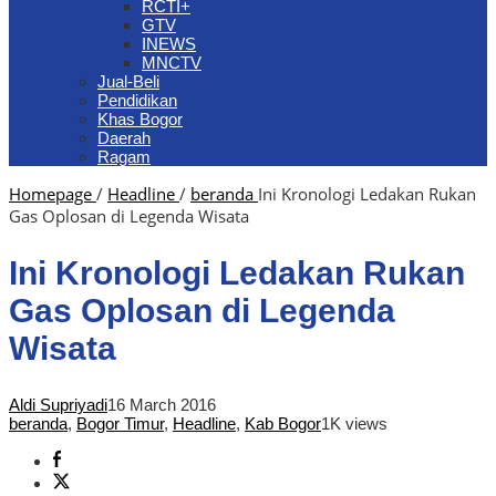
RCTI+
GTV
INEWS
MNCTV
Jual-Beli
Pendidikan
Khas Bogor
Daerah
Ragam
Homepage
/
Headline
/
beranda
Ini Kronologi Ledakan Rukan
Gas Oplosan di Legenda Wisata
Ini Kronologi Ledakan Rukan
Gas Oplosan di Legenda
Wisata
Aldi Supriyadi
16 March 2016
beranda
,
Bogor Timur
,
Headline
,
Kab Bogor
1K views