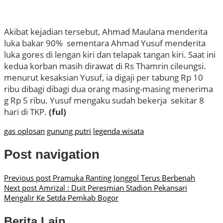
Akibat kejadian tersebut, Ahmad Maulana menderita
luka bakar 90% sementara Ahmad Yusuf menderita
luka gores di lengan kiri dan telapak tangan kiri. Saat ini
kedua korban masih dirawat di Rs Thamrin cileungsi.
menurut kesaksian Yusuf, ia digaji per tabung Rp 10
ribu dibagi dibagi dua orang masing-masing menerima
g Rp 5 ribu. Yusuf mengaku sudah bekerja sekitar 8
hari di TKP.
(ful)
gas oplosan
gunung putri
legenda wisata
Post navigation
Previous post
Pramuka Ranting Jonggol Terus Berbenah
Next post
Amrizal : Duit Peresmian Stadion Pekansari
Mengalir Ke Setda Pemkab Bogor
Berita Lain