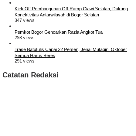
Kick Off Pembangunan Off-Ramp Ciawi Selatan, Dukung
Konektivitas Antarwilayah di Bogor Selatan
347 views
Pemkot Bogor Gencarkan Razia Angkot Tua
298 views
Trase Batutulis Capai 22 Persen, Jenal Mutaqin: Oktober
Semua Harus Beres
291 views
Catatan Redaksi
Puluhan Ribu Masyarakat Bumi Tegar Beriman, Sambut Sukacita
Kedatangan Bupati Rudy Susmanto dan Wakil Bupati Bogor Ade
Ruhandi
Rudy Susmanto dan Ade Ruhandi Resmi Dilantik Presiden
Prabowo Sebagai Bupati Bogor dan Wakil Bupati Bogor Periode
2025-2030