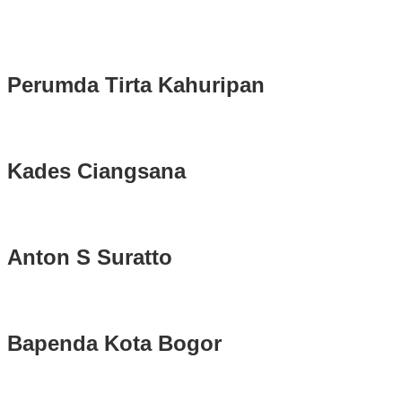
Longsor di Sukajaya, Logistik Hasil Pemungutan Suara Pilkada
Serentak 2024 di Kabupaten Bogor Belum Bisa di Angkut ke PPS
Perumda Tirta Kahuripan
Kades Ciangsana
Anton S Suratto
Bapenda Kota Bogor