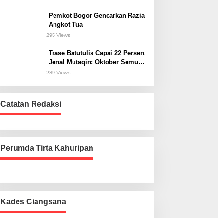
Bogor Selatan
Pemkot Bogor Gencarkan Razia
Angkot Tua
295 Views
Trase Batutulis Capai 22 Persen,
Jenal Mutaqin: Oktober Semua
Harus Beres
289 Views
Catatan Redaksi
Perumda Tirta Kahuripan
Kades Ciangsana