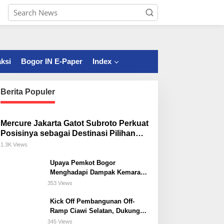
ksi
Bogor IN E-Paper
Index
Berita Populer
Mercure Jakarta Gatot Subroto Perkuat
Posisinya sebagai Destinasi Pilihan
untuk Bisnis, Staycation, Meeting, dan
1.3K Views
Kuliner di Jakarta Selatan
Upaya Pemkot Bogor
Menghadapi Dampak Kemarau
Panjang
353 Views
Kick Off Pembangunan Off-
Ramp Ciawi Selatan, Dukung
Konektivitas Antarwilayah di
345 Views