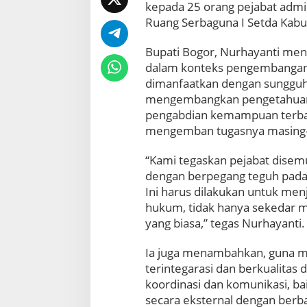
i
kepada 25 orang pejabat admin
t
Ruang Serbaguna I Setda Kabu
a
s
Bupati Bogor, Nurhayanti meng
P
dalam konteks pengembangan ka
e
l
dimanfaatkan dengan sungguh
a
mengembangkan pengetahuan,
y
pengabdian kemampuan terbai
a
mengemban tugasnya masing
n
P
“Kami tegaskan pejabat dise
u
b
dengan berpegang teguh pada ti
l
Ini harus dilakukan untuk me
i
hukum, tidak hanya sekedar me
k
yang biasa,” tegas Nurhayanti.
B
u
p
Ia juga menambahkan, guna me
a
terintegarasi dan berkualitas
t
koordinasi dan komunikasi, bai
i
secara eksternal dengan berba
B