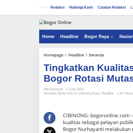
S
k
Redaksi
Hubungi Kami
Catatan Redaksi
L
i
p
t
o
c
Home
Headline
Bogor Raya
Nasion
o
n
t
Homepage
/
Headline
/
beranda
T
e
i
n
Tingkatkan Kualita
n
t
g
Bogor Rotasi Mutasi
k
a
t
Aldi Supriyadi
1 June 2016
Beranda
,
Berita Hari Ini
,
Cibinong Raya
,
Headline
1.2K Views
k
a
n
K
CIBINONG- bogoronline.com 
u
kualitas sebagai pelayan publ
a
Bogor Nurhayanti melakukan 
l