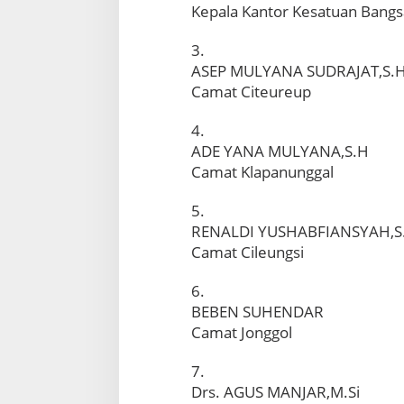
a
Kepala Kantor Kesatuan Bangsa
t
E
3.
s
ASEP MULYANA SUDRAJAT,S.
e
l
Camat Citeureup
o
n
4.
I
ADE YANA MULYANA,S.H
I
Camat Klapanunggal
I
5.
RENALDI YUSHABFIANSYAH,S
Camat Cileungsi
6.
BEBEN SUHENDAR
Camat Jonggol
7.
Drs. AGUS MANJAR,M.Si