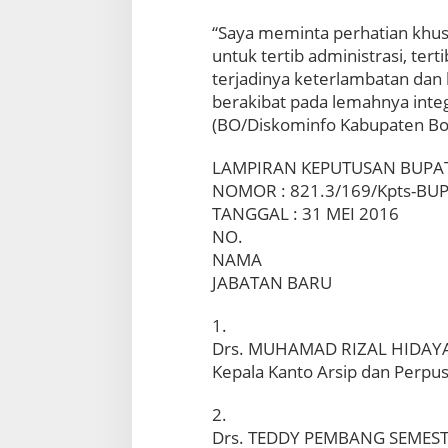
o
“Saya meminta perhatian khus
g
o
untuk tertib administrasi, ter
r
terjadinya keterlambatan dan
R
berakibat pada lemahnya integ
o
(BO/Diskominfo Kabupaten Bo
t
a
s
LAMPIRAN KEPUTUSAN BUPA
i
NOMOR : 821.3/169/Kpts-BU
M
TANGGAL : 31 MEI 2016
u
NO.
t
NAMA
a
s
JABATAN BARU
i
2
1.
5
Drs. MUHAMAD RIZAL HIDAYA
P
Kepala Kanto Arsip dan Perpu
e
j
a
2.
b
Drs. TEDDY PEMBANG SEMESTA