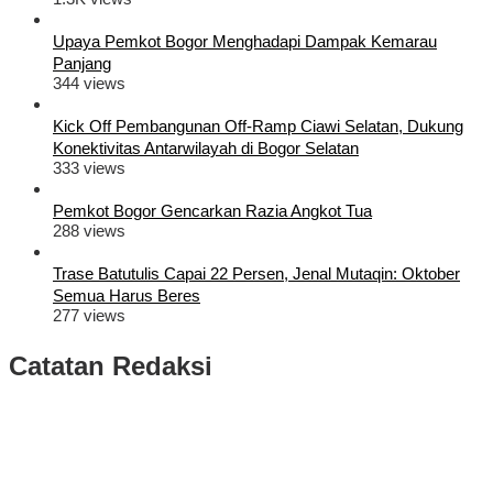
Upaya Pemkot Bogor Menghadapi Dampak Kemarau
Panjang
344 views
Kick Off Pembangunan Off-Ramp Ciawi Selatan, Dukung
Konektivitas Antarwilayah di Bogor Selatan
333 views
Pemkot Bogor Gencarkan Razia Angkot Tua
288 views
Trase Batutulis Capai 22 Persen, Jenal Mutaqin: Oktober
Semua Harus Beres
277 views
Catatan Redaksi
Puluhan Ribu Masyarakat Bumi Tegar Beriman, Sambut Sukacita
Kedatangan Bupati Rudy Susmanto dan Wakil Bupati Bogor Ade
Ruhandi