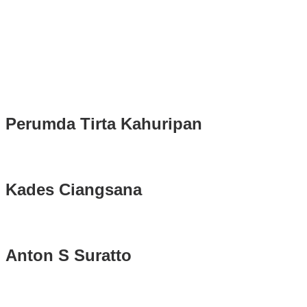
Rudy Susmanto dan Ade Ruhandi Resmi Dilantik Presiden
Prabowo Sebagai Bupati Bogor dan Wakil Bupati Bogor Periode
2025-2030
Longsor di Sukajaya, Logistik Hasil Pemungutan Suara Pilkada
Serentak 2024 di Kabupaten Bogor Belum Bisa di Angkut ke PPS
Perumda Tirta Kahuripan
Kades Ciangsana
Anton S Suratto