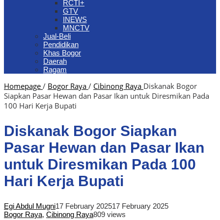
RCTI+
GTV
INEWS
MNCTV
Jual-Beli
Pendidikan
Khas Bogor
Daerah
Ragam
Homepage
/
Bogor Raya
/
Cibinong Raya
Diskanak Bogor
Siapkan Pasar Hewan dan Pasar Ikan untuk Diresmikan Pada
100 Hari Kerja Bupati
Diskanak Bogor Siapkan
Pasar Hewan dan Pasar Ikan
untuk Diresmikan Pada 100
Hari Kerja Bupati
Egi Abdul Mugni
17 February 2025
17 February 2025
Bogor Raya
,
Cibinong Raya
809 views