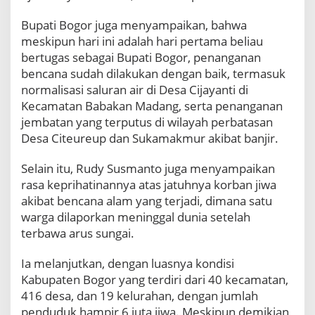
S
Bupati Bogor juga menyampaikan, bahwa
u
s
meskipun hari ini adalah hari pertama beliau
m
bertugas sebagai Bupati Bogor, penanganan
a
bencana sudah dilakukan dengan baik, termasuk
n
normalisasi saluran air di Desa Cijayanti di
t
Kecamatan Babakan Madang, serta penanganan
o
G
jembatan yang terputus di wilayah perbatasan
e
Desa Citeureup dan Sukamakmur akibat banjir.
l
a
Selain itu, Rudy Susmanto juga menyampaikan
r
rasa keprihatinannya atas jatuhnya korban jiwa
R
a
akibat bencana alam yang terjadi, dimana satu
p
warga dilaporkan meninggal dunia setelah
a
terbawa arus sungai.
t
d
Ia melanjutkan, dengan luasnya kondisi
e
Kabupaten Bogor yang terdiri dari 40 kecamatan,
n
g
416 desa, dan 19 kelurahan, dengan jumlah
a
penduduk hampir 6 juta jiwa. Meskipun demikian,