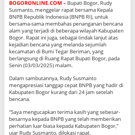
BOGORONLINE.COM –
Bupati Bogor, Rudy
n
i
Susmanto, menggelar rapat bersama Kepala
B
BNPB Republik Indonesia (BNPB RI), untuk
e
bersama-sama membahas penanganan bencana
n
alam yang terjadi di beberapa wilayah Kabupaten
c
Bogor. Rapat ini juga, sebagai tindak lanjut atas
a
n
kejadian bencana yang melanda sejumlah
a
kecamatan di Bumi Tegar Beriman, yang
A
berlangsung di Ruang Rapat Bupati Bogor, pada
l
Senin (03/03/2025) malam.
a
m
,
Dalam sambutannya, Rudy Susmanto
B
mengapresiasi tanggap cepat BNPB yang hadir di
u
Kabupaten Bogor kurang dari 24 jam setelah
p
bencana.
a
t
“Saya mengucapkan terima kasih yang sebesar-
i
R
besarnya kepada BNPB yang telah memberikan
u
perhatian luar biasa kepada Kabupaten Bogor,”
d
ujar Rudy Susmanto, dilokasi rapat.
y