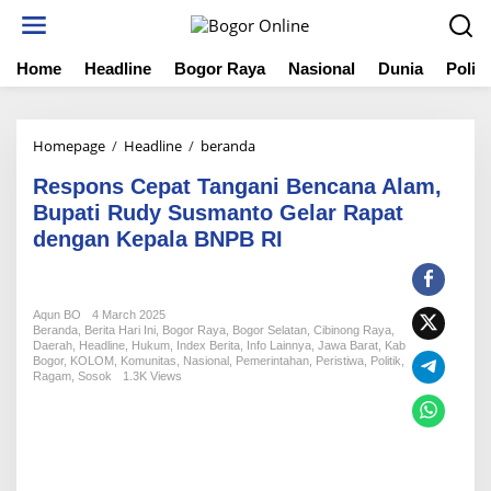
S
k
i
Home
Headline
Bogor Raya
Nasional
Dunia
Politi
p
t
o
c
Homepage
/
Headline
/
beranda
R
o
e
n
Respons Cepat Tangani Bencana Alam,
s
t
p
Bupati Rudy Susmanto Gelar Rapat
e
o
dengan Kepala BNPB RI
n
n
t
s
C
e
Aqun BO
4 March 2025
Beranda
,
Berita Hari Ini
,
Bogor Raya
,
Bogor Selatan
p
,
Cibinong Raya
,
Daerah
,
Headline
,
Hukum
,
Index Berita
,
Info Lainnya
,
Jawa Barat
,
Kab
a
Bogor
,
KOLOM
,
Komunitas
,
Nasional
,
Pemerintahan
,
Peristiwa
,
Politik
,
t
Ragam
,
Sosok
1.3K Views
T
a
n
g
a