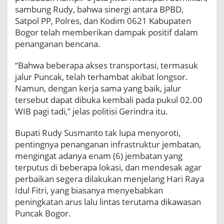
n
sambung Rudy, bahwa sinergi antara BPBD,
K
Satpol PP, Polres, dan Kodim 0621 Kabupaten
e
Bogor telah memberikan dampak positif dalam
p
a
penanganan bencana.
l
a
“Bahwa beberapa akses transportasi, termasuk
B
jalur Puncak, telah terhambat akibat longsor.
N
Namun, dengan kerja sama yang baik, jalur
P
B
tersebut dapat dibuka kembali pada pukul 02.00
R
WIB pagi tadi,” jelas politisi Gerindra itu.
I
Bupati Rudy Susmanto tak lupa menyoroti,
pentingnya penanganan infrastruktur jembatan,
mengingat adanya enam (6) jembatan yang
terputus di beberapa lokasi, dan mendesak agar
perbaikan segera dilakukan menjelang Hari Raya
Idul Fitri, yang biasanya menyebabkan
peningkatan arus lalu lintas terutama dikawasan
Puncak Bogor.