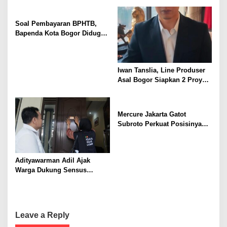
g
a
Soal Pembayaran BPHTB,
Bapenda Kota Bogor Diduga
t
Tak Ikuti Peraturan
i
Perundang-Undangan
Sebagai Pedoman
o
Iwan Tanslia, Line Produser
n
Asal Bogor Siapkan 2 Proyek
Sekaligus di Bulan Agustus
Mercure Jakarta Gatot
Subroto Perkuat Posisinya
sebagai Destinasi Pilihan
untuk Bisnis, Staycation,
Meeting, dan Kuliner di
Adityawarman Adil Ajak
Jakarta Selatan
Warga Dukung Sensus
Ekonomi 2026
Leave a Reply