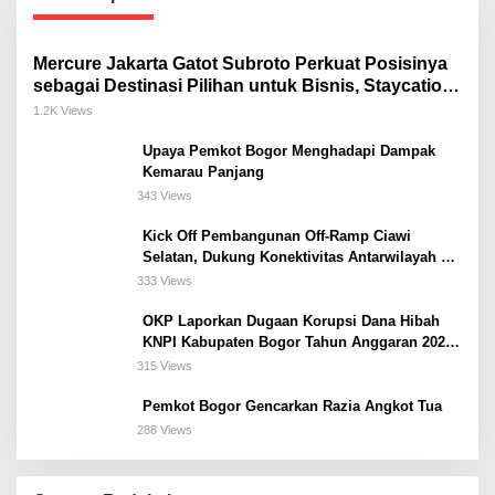
Mercure Jakarta Gatot Subroto Perkuat Posisinya
sebagai Destinasi Pilihan untuk Bisnis, Staycation,
Meeting, dan Kuliner di Jakarta Selatan
1.2K Views
Upaya Pemkot Bogor Menghadapi Dampak
Kemarau Panjang
343 Views
Kick Off Pembangunan Off-Ramp Ciawi
Selatan, Dukung Konektivitas Antarwilayah di
Bogor Selatan
333 Views
OKP Laporkan Dugaan Korupsi Dana Hibah
KNPI Kabupaten Bogor Tahun Anggaran 2025
Ke Kejaksaan
315 Views
Pemkot Bogor Gencarkan Razia Angkot Tua
288 Views