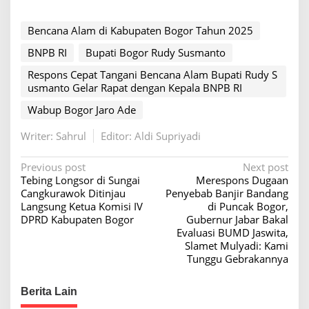
Bencana Alam di Kabupaten Bogor Tahun 2025
BNPB RI
Bupati Bogor Rudy Susmanto
Respons Cepat Tangani Bencana Alam Bupati Rudy S
usmanto Gelar Rapat dengan Kepala BNPB RI
Wabup Bogor Jaro Ade
Writer: Sahrul
Editor: Aldi Supriyadi
P
Previous post
Next post
Tebing Longsor di Sungai
Merespons Dugaan
o
Cangkurawok Ditinjau
Penyebab Banjir Bandang
s
Langsung Ketua Komisi IV
di Puncak Bogor,
DPRD Kabupaten Bogor
Gubernur Jabar Bakal
t
Evaluasi BUMD Jaswita,
n
Slamet Mulyadi: Kami
Tunggu Gebrakannya
a
v
Berita Lain
i