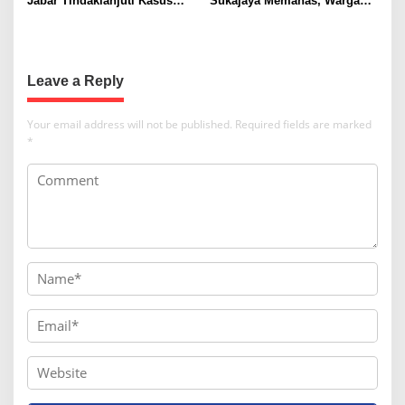
Jabar Tindaklanjuti Kasus
Sukajaya Memanas, Warga
Sukajaya, Dorong
Desak Penggusuran
Penyelesaian Konflik
Dihentikan
Berkeadilan
Leave a Reply
Your email address will not be published.
Required fields are marked
*