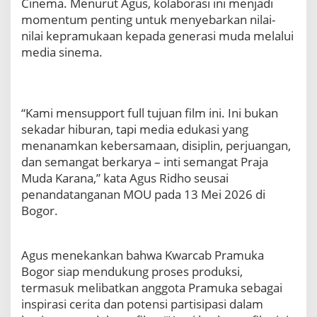
Cinema. Menurut Agus, kolaborasi ini menjadi
n
momentum penting untuk menyebarkan nilai-
D
u
nilai kepramukaan kepada generasi muda melalui
k
media sinema.
u
n
g
a
“Kami mensupport full tujuan film ini. Ini bukan
n
P
sekadar hiburan, tapi media edukasi yang
e
menanamkan kebersamaan, disiplin, perjuangan,
n
dan semangat berkarya – inti semangat Praja
u
Muda Karana,” kata Agus Ridho seusai
h
penandatanganan MOU pada 13 Mei 2026 di
u
n
Bogor.
t
u
k
Agus menekankan bahwa Kwarcab Pramuka
F
Bogor siap mendukung proses produksi,
i
termasuk melibatkan anggota Pramuka sebagai
l
m
inspirasi cerita dan potensi partisipasi dalam
I