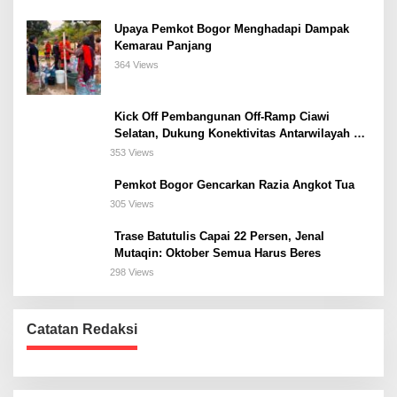
Upaya Pemkot Bogor Menghadapi Dampak
Kemarau Panjang
364 Views
Kick Off Pembangunan Off-Ramp Ciawi
Selatan, Dukung Konektivitas Antarwilayah di
Bogor Selatan
353 Views
Pemkot Bogor Gencarkan Razia Angkot Tua
305 Views
Trase Batutulis Capai 22 Persen, Jenal
Mutaqin: Oktober Semua Harus Beres
298 Views
Catatan Redaksi