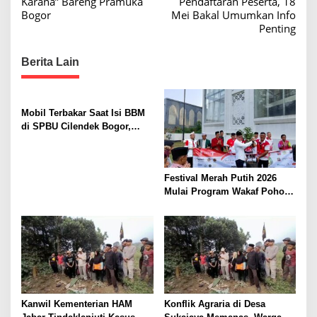
Karana” Bareng Pramuka
Pendaftaran Peserta, 18
j
t
Bogor
Mei Bakal Umumkan Info
a
n
Penting
M
u
a
d
Berita Lain
v
a
K
i
a
g
r
Mobil Terbakar Saat Isi BBM
a
a
di SPBU Cilendek Bogor,
n
Pemilik Alami Luka Bakar
t
a
i
’
”
Festival Merah Putih 2026
o
Mulai Program Wakaf Pohon
n
Alpukat untuk Rumah Ibadah
Kanwil Kementerian HAM
Konflik Agraria di Desa