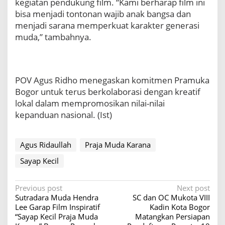
kegiatan pendukung film. “Kami berharap film ini
n
bisa menjadi tontonan wajib anak bangsa dan
s
menjadi sarana memperkuat karakter generasi
p
muda,” tambahnya.
i
r
a
t
i
POV Agus Ridho menegaskan komitmen Pramuka
f
Bogor untuk terus berkolaborasi dengan kreatif
‘
lokal dalam mempromosikan nilai-nilai
S
a
kepanduan nasional. (Ist)
y
a
p
Agus Ridaullah
Praja Muda Karana
K
Sayap Kecil
e
c
i
P
Previous post
Next post
l
Sutradara Muda Hendra
SC dan OC Mukota VIII
P
o
Lee Garap Film Inspiratif
Kadin Kota Bogor
r
s
“Sayap Kecil Praja Muda
Matangkan Persiapan
a