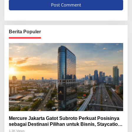
Berita Populer
Mercure Jakarta Gatot Subroto Perkuat Posisinya
sebagai Destinasi Pilihan untuk Bisnis, Staycation,
Meeting, dan Kuliner di Jakarta Selatan
1.3K Views