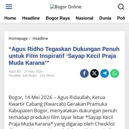
S
k
i
Home
Headline
Bogor Raya
Nasional
Dunia
Politi
p
t
o
c
Homepage
/
Headline
“
o
A
n
“Agus Ridho Tegaskan Dukungan Penuh
g
t
u
untuk Film Inspiratif ‘Sayap Kecil Praja
e
s
Muda Karana’”
n
R
t
i
Aqun BO
14 May 2026
Headline
,
Kab Bogor
241 Views
d
h
o
T
Bogor, 14 Mei 2026 – Agus Ridaullah, Ketua
e
Kwartir Cabang (Kwarcab) Gerakan Pramuka
g
a
Kabupaten Bogor, menyatakan dukungan penuh
s
terhadap produksi film layar lebar *Sayap Kecil
k
Praja Muda Karana* yang digarap oleh Checklist
a