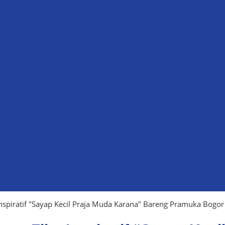
spiratif "Sayap Kecil Praja Muda Karana" Bareng Pramuka Bogor