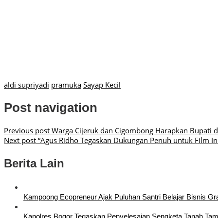
aldi supriyadi
pramuka
Sayap Kecil
Post navigation
Previous post
Warga Cijeruk dan Cigombong Harapkan Bupati d
Next post
“Agus Ridho Tegaskan Dukungan Penuh untuk Film Insp
Berita Lain
Kampoong Ecopreneur Ajak Puluhan Santri Belajar Bisnis Gra
Kapolres Bogor Tegaskan Penyelesaian Sengketa Tanah Ta