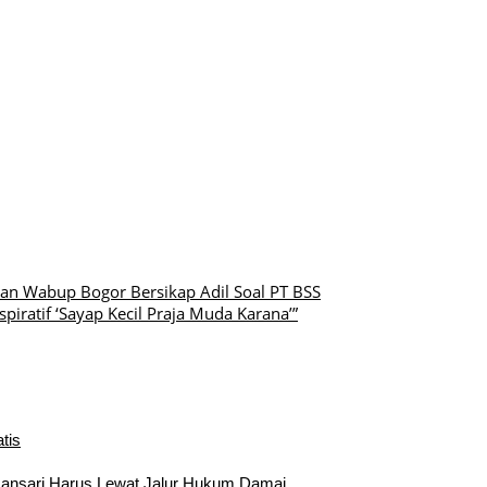
an Wabup Bogor Bersikap Adil Soal PT BSS
iratif ‘Sayap Kecil Praja Muda Karana’”
tis
mansari Harus Lewat Jalur Hukum Damai