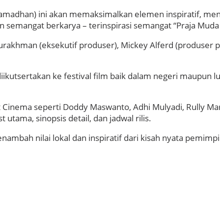
amadhan) ini akan memaksimalkan elemen inspiratif, men
an semangat berkarya – terinspirasi semangat “Praja Mud
urakhman (eksekutif produser), Mickey Alferd (produser pel
 diikutsertakan ke festival film baik dalam negeri maupun 
 Cinema seperti Doddy Maswanto, Adhi Mulyadi, Rully Marc
tama, sinopsis detail, dan jadwal rilis.
nambah nilai lokal dan inspiratif dari kisah nyata pemimpi