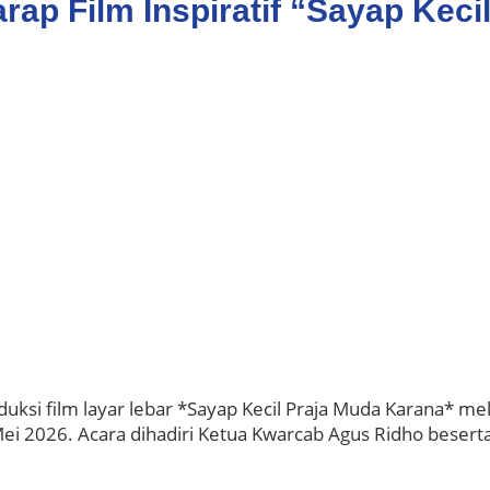
ap Film Inspiratif “Sayap Kec
uksi film layar lebar *Sayap Kecil Praja Muda Karana* 
 2026. Acara dihadiri Ketua Kwarcab Agus Ridho beserta