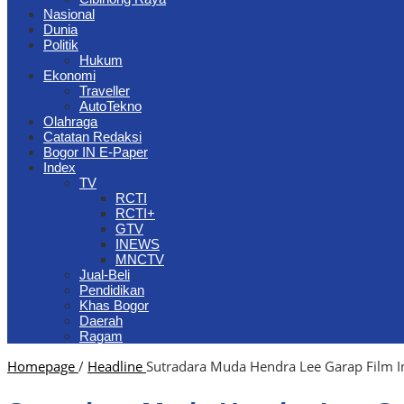
Nasional
Dunia
Politik
Hukum
Ekonomi
Traveller
AutoTekno
Olahraga
Catatan Redaksi
Bogor IN E-Paper
Index
TV
RCTI
RCTI+
GTV
INEWS
MNCTV
Jual-Beli
Pendidikan
Khas Bogor
Daerah
Ragam
Homepage
/
Headline
Sutradara Muda Hendra Lee Garap Film In