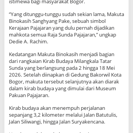
istimewa bagi masyarakat Bogor.
o
g
“Yang ditunggu-tunggu sudah sekian lama, Makuta
o
Binokasih Sanghyang Pake, sebuah simbol
r
Kerajaan Pajajaran yang dulu pernah dijadikan
,
J
mahkota semua Raja Sunda Pajajaran,” ungkap
a
Dedie A. Rachim.
d
i
Kedatangan Makuta Binokasih menjadi bagian
M
dari rangkaian Kirab Budaya Milangkala Tatar
o
m
Sunda yang berlangsung pada 2 hingga 18 Mei
e
2026. Setelah diinapkan di Gedung Bakorwil Kota
n
Bogor, makuta tersebut selanjutnya akan diarak
t
dalam kirab budaya yang dimulai dari Museum
u
Pakuan Pajajaran.
m
B
e
Kirab budaya akan menempuh perjalanan
r
sepanjang 3,2 kilometer melalui Jalan Batutulis,
s
Jalan Siliwangi, hingga Jalan Suryakencana.
e
j