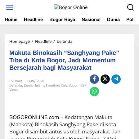
S
k
i
Home
Headline
Bogor Raya
Nasional
Dunia
Politi
p
t
o
c
Homepage
/
Headline
/
beranda
M
o
a
n
Makuta Binokasih “Sanghyang Pake”
k
t
u
Tiba di Kota Bogor, Jadi Momentum
e
t
Bersejarah bagi Masyarakat
n
a
t
B
RZ Bunai
7 May 2026
i
Beranda
,
Berita Hari Ini
,
Headline
,
Kota Bogor
397
n
Views
o
k
a
s
BOGORONLINE.com
– Kedatangan Makuta
i
(Mahkota) Binokasih Sanghyang Pake di Kota
h
"
Bogor disambut antusias oleh masyarakat dan
S
jajaran Pemerintah Kota Bogor, Kamis, 7 Mei