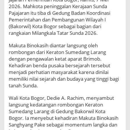
a
2026. Mahkota peninggalan Kerajaan Sunda
n
Pajajaran itu tiba di Gedung Badan Koordinasi
g
Pemerintahan dan Pembangunan Wilayah I
h
y
(Bakorwil) Kota Bogor sebagai bagian dari
a
rangkaian Milangkala Tatar Sunda 2026.
n
g
Makuta Binokasih diantar langsung oleh
P
rombongan dari Keraton Sumedang Larang
a
k
dengan pengawalan ketat aparat Brimob.
e
Kehadiran benda pusaka bersejarah tersebut
"
menjadi perhatian masyarakat karena dinilai
T
memiliki nilai sejarah dan budaya yang tinggi bagi
i
tanah Sunda.
b
a
d
Wali Kota Bogor, Dedie A. Rachim, menyambut
i
langsung kedatangan rombongan Keraton
K
Sumedang Larang di Gedung Bakorwil Kota
o
Bogor. Ia menyebut kehadiran Makuta Binokasih
t
a
Sanghyang Pake sebagai momentum langka dan
B