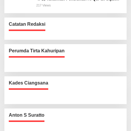
Dini dan Siapkan Generasi Islami
217 Views
Catatan Redaksi
Perumda Tirta Kahuripan
Kades Ciangsana
Anton S Suratto