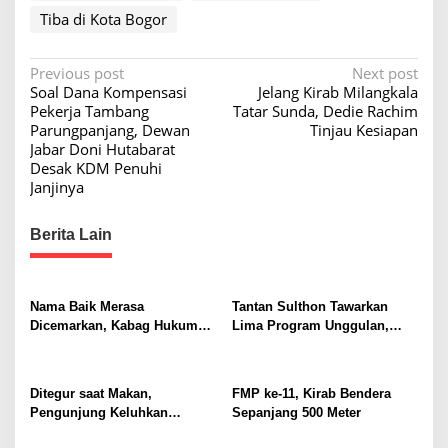
Tiba di Kota Bogor
P
Previous post
Next post
Soal Dana Kompensasi
Jelang Kirab Milangkala
o
Pekerja Tambang
Tatar Sunda, Dedie Rachim
s
Parungpanjang, Dewan
Tinjau Kesiapan
Jabar Doni Hutabarat
t
Desak KDM Penuhi
n
Janjinya
a
Berita Lain
v
i
g
Nama Baik Merasa
Tantan Sulthon Tawarkan
a
Dicemarkan, Kabag Hukum
Lima Program Unggulan,
dan HAM Buat Laporan ke
Siap Bawa PWI Jawa Barat
t
Polisi dengan Pasal UU ITE
Lebih Adaptif dan Sejahtera
i
Ditegur saat Makan,
FMP ke-11, Kirab Bendera
o
Pengunjung Keluhkan
Sepanjang 500 Meter
Pengelolaan Pujasera Pasar
n