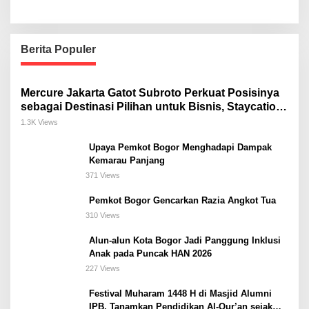
Berita Populer
Mercure Jakarta Gatot Subroto Perkuat Posisinya
sebagai Destinasi Pilihan untuk Bisnis, Staycation,
Meeting, dan Kuliner di Jakarta Selatan
1.3K Views
Upaya Pemkot Bogor Menghadapi Dampak
Kemarau Panjang
371 Views
Pemkot Bogor Gencarkan Razia Angkot Tua
310 Views
Alun-alun Kota Bogor Jadi Panggung Inklusi
Anak pada Puncak HAN 2026
227 Views
Festival Muharam 1448 H di Masjid Alumni
IPB, Tanamkan Pendidikan Al-Qur’an sejak