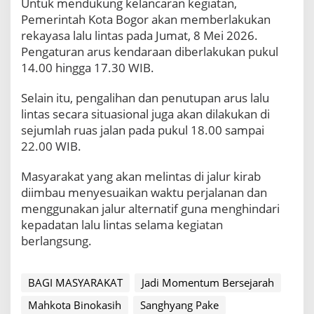
Untuk mendukung kelancaran kegiatan,
a
r
Pemerintah Kota Bogor akan memberlakukan
a
rekayasa lalu lintas pada Jumat, 8 Mei 2026.
h
Pengaturan arus kendaraan diberlakukan pukul
b
14.00 hingga 17.30 WIB.
a
g
Selain itu, pengalihan dan penutupan arus lalu
i
M
lintas secara situasional juga akan dilakukan di
a
sejumlah ruas jalan pada pukul 18.00 sampai
s
22.00 WIB.
y
a
Masyarakat yang akan melintas di jalur kirab
r
a
diimbau menyesuaikan waktu perjalanan dan
k
menggunakan jalur alternatif guna menghindari
a
kepadatan lalu lintas selama kegiatan
t
berlangsung.
BAGI MASYARAKAT
Jadi Momentum Bersejarah
Mahkota Binokasih
Sanghyang Pake