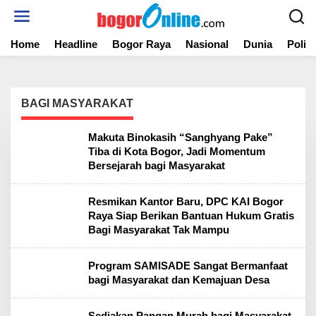
S
k
i
Home
Headline
Bogor Raya
Nasional
Dunia
Politi
p
t
o
c
o
BAGI MASYARAKAT
n
t
Makuta Binokasih “Sanghyang Pake”
e
Tiba di Kota Bogor, Jadi Momentum
n
Bersejarah bagi Masyarakat
t
Resmikan Kantor Baru, DPC KAI Bogor
Raya Siap Berikan Bantuan Hukum Gratis
Bagi Masyarakat Tak Mampu
Program SAMISADE Sangat Bermanfaat
bagi Masyarakat dan Kemajuan Desa
Sediakan Pangan Murah bagi Masyarakat,