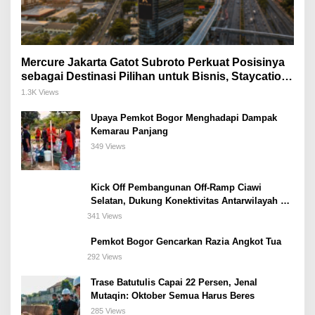
Mercure Jakarta Gatot Subroto Perkuat Posisinya
sebagai Destinasi Pilihan untuk Bisnis, Staycation,
Meeting, dan Kuliner di Jakarta Selatan
1.3K Views
Upaya Pemkot Bogor Menghadapi Dampak
Kemarau Panjang
349 Views
Kick Off Pembangunan Off-Ramp Ciawi
Selatan, Dukung Konektivitas Antarwilayah di
Bogor Selatan
341 Views
Pemkot Bogor Gencarkan Razia Angkot Tua
292 Views
Trase Batutulis Capai 22 Persen, Jenal
Mutaqin: Oktober Semua Harus Beres
285 Views