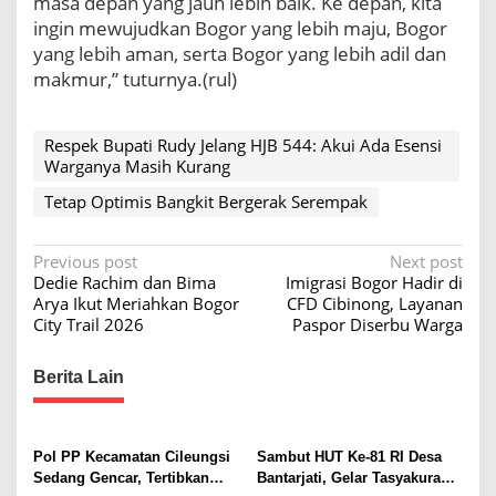
masa depan yang jauh lebih baik. Ke depan, kita
t
ingin mewujudkan Bogor yang lebih maju, Bogor
a
p
yang lebih aman, serta Bogor yang lebih adil dan
O
makmur,” tuturnya.(rul)
p
t
i
Respek Bupati Rudy Jelang HJB 544: Akui Ada Esensi
m
Warganya Masih Kurang
i
s
Tetap Optimis Bangkit Bergerak Serempak
B
a
n
P
Previous post
Next post
g
Dedie Rachim dan Bima
Imigrasi Bogor Hadir di
o
k
Arya Ikut Meriahkan Bogor
CFD Cibinong, Layanan
i
s
City Trail 2026
Paspor Diserbu Warga
t
t
B
Berita Lain
n
e
r
a
g
v
e
Pol PP Kecamatan Cileungsi
Sambut HUT Ke-81 RI Desa
r
i
Sedang Gencar, Tertibkan
Bantarjati, Gelar Tasyakuran
a