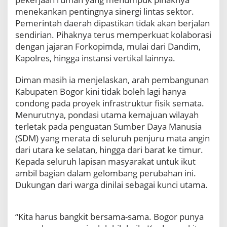
i
menekankan pentingnya sinergi lintas sektor.
W
Pemerintah daerah dipastikan tidak akan berjalan
a
sendirian. Pihaknya terus memperkuat kolaborasi
r
dengan jajaran Forkopimda, mulai dari Dandim,
g
a
Kapolres, hingga instansi vertikal lainnya.
n
y
Diman masih ia menjelaskan, arah pembangunan
a
Kabupaten Bogor kini tidak boleh lagi hanya
M
condong pada proyek infrastruktur fisik semata.
a
Menurutnya, pondasi utama kemajuan wilayah
s
i
terletak pada penguatan Sumber Daya Manusia
h
(SDM) yang merata di seluruh penjuru mata angin
K
dari utara ke selatan, hingga dari barat ke timur.
u
Kepada seluruh lapisan masyarakat untuk ikut
r
ambil bagian dalam gelombang perubahan ini.
a
n
Dukungan dari warga dinilai sebagai kunci utama.
g
,
T
“Kita harus bangkit bersama-sama. Bogor punya
e