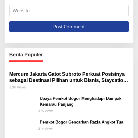
Berita Populer
Mercure Jakarta Gatot Subroto Perkuat Posisinya
sebagai Destinasi Pilihan untuk Bisnis, Staycation,
Meeting, dan Kuliner di Jakarta Selatan
1.3K Views
Upaya Pemkot Bogor Menghadapi Dampak
Kemarau Panjang
375 Views
Pemkot Bogor Gencarkan Razia Angkot Tua
314 Views