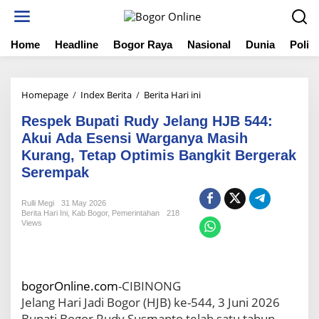
S
k
i
Home
Headline
Bogor Raya
Nasional
Dunia
Politi
p
t
o
c
Homepage
/
Index Berita
/
Berita Hari ini
R
o
e
n
Respek Bupati Rudy Jelang HJB 544:
s
t
p
Akui Ada Esensi Warganya Masih
e
e
Kurang, Tetap Optimis Bangkit Bergerak
n
k
t
Serempak
B
u
p
Rulli Megi
31 May 2026
Berita Hari Ini
,
Kab Bogor
,
Pemerintahan
218
a
Views
t
i
R
u
bogorOnline.com
-CIBINONG
d
y
Jelang Hari Jadi Bogor (HJB) ke-544, 3 Juni 2026
J
Bupati Bogor Rudy Susmanto telah satu tahun