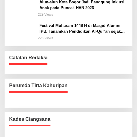
Alun-alun Kota Bogor Jadi Panggung Inklusi
Anak pada Puncak HAN 2026
229 Views
Festival Muharam 1448 H di Masjid Alumni
IPB, Tanamkan Pendidikan Al-Qur’an sejak
Dini dan Siapkan Generasi Islami
223 Views
Catatan Redaksi
Perumda Tirta Kahuripan
Kades Ciangsana