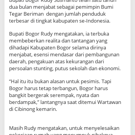
e
dua bulan menjabat sebagai pemimpin Bumi
l
Tegar Beriman dengan jumlah penduduk
a
n
terbesar di tingkat kabupaten se-Indonesia.
g
H
Bupati Bogor Rudy mengatakan, ia terbuka
J
membeberkan realita dan tantangan yang
B
dihadapi Kabupaten Bogor selama dirinya
5
menjabat, esensi mendasar dari pembangunan
4
4
daerah, pengakuan atas kekurangan dari
:
persoalan stunting, putus sekolah dan ekonomi.
A
k
“Hal itu itu bukan alasan untuk pesimis. Tapi
u
Bogor harus tetap terbangun, Bogor harus
i
A
bangkit bergerak serempak, nyata dan
d
berdampak,” lantangnya saat ditemui Wartawan
a
di Cibinong kemarin.
E
s
e
Masih Rudy mengatakan, untuk menyelesaikan
n
pekerjaan rumah yang menumpuk pihaknya
s