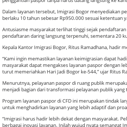
penggantian paspor tanpa harus datang langsung ke kanto
Dalam layanan tersebut, Imigrasi Bogor menyediakan p
berlaku 10 tahun sebesar Rp950.000 sesuai ketentuan y
Antusiasme masyarakat terlihat tinggi sejak pendaftara
pendaftaran daring langsung terpenuhi, sementara 20 k
Kepala Kantor Imigrasi Bogor, Ritus Ramadhana, hadir 
“Kami ingin memastikan layanan keimigrasian dapat hadir
masyarakat dapat mengakses layanan paspor dengan lebih
turut memeriahkan Hari Jadi Bogor ke-544,” ujar Ritus 
Menurutnya, pelayanan paspor di ruang publik merupaka
menjadi bagian dari transformasi pelayanan publik yang t
Program layanan paspor di CFD ini merupakan tindak lan
untuk menghadirkan layanan yang lebih adaptif dan proa
“Imigrasi harus hadir lebih dekat dengan masyarakat. P
berbagai inovasi layanan. Inilah wujud nyata semangat I