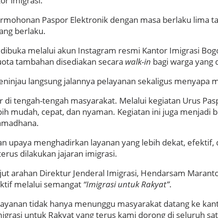
r imigrasi.
ermohonan Paspor Elektronik dengan masa berlaku lima t
ang berlaku.
n dibuka melalui akun Instagram resmi Kantor Imigrasi Bo
uota tambahan disediakan secara
walk-in
bagi warga yang d
meninjau langsung jalannya pelayanan sekaligus menyapa
 di tengah-tengah masyarakat. Melalui kegiatan Urus Pasp
 mudah, cepat, dan nyaman. Kegiatan ini juga menjadi ba
Ramadhana.
n upaya menghadirkan layanan yang lebih dekat, efektif,
erus dilakukan jajaran imigrasi.
jut arahan Direktur Jenderal Imigrasi, Hendarsam Marant
ktif melalui semangat
“Imigrasi untuk Rakyat”
.
elayanan tidak hanya menunggu masyarakat datang ke kanto
migrasi untuk Rakyat yang terus kami dorong di seluruh s