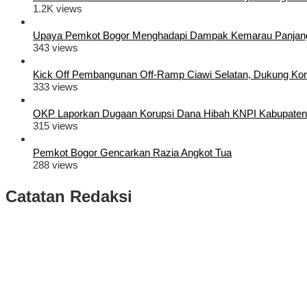
1.2K views
Upaya Pemkot Bogor Menghadapi Dampak Kemarau Panjan
343 views
Kick Off Pembangunan Off-Ramp Ciawi Selatan, Dukung Konek
333 views
OKP Laporkan Dugaan Korupsi Dana Hibah KNPI Kabupaten
315 views
Pemkot Bogor Gencarkan Razia Angkot Tua
288 views
Catatan Redaksi
Puluhan Ribu Masyarakat Bumi Tegar Beriman, Sambut Sukacita K
Rudy Susmanto dan Ade Ruhandi Resmi Dilantik Presiden Prabowo 
Longsor di Sukajaya, Logistik Hasil Pemungutan Suara Pilkada Se