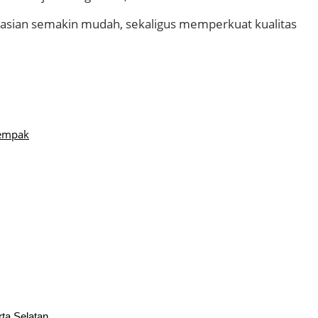
grasian semakin mudah, sekaligus memperkuat kualitas
rempak
rta Selatan