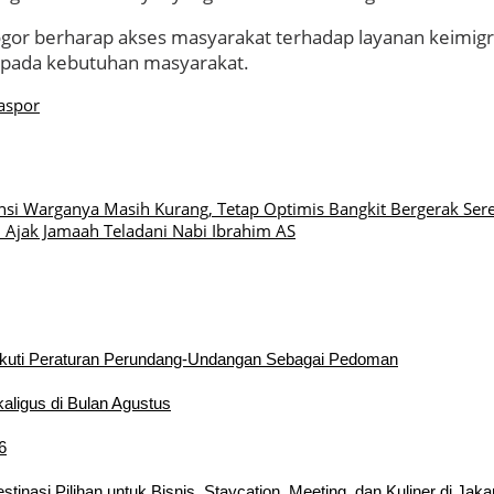
 Bogor berharap akses masyarakat terhadap layanan keimi
si pada kebutuhan masyarakat.
aspor
ensi Warganya Masih Kurang, Tetap Optimis Bangkit Bergerak Se
 Ajak Jamaah Teladani Nabi Ibrahim AS
kuti Peraturan Perundang-Undangan Sebagai Pedoman
aligus di Bulan Agustus
6
inasi Pilihan untuk Bisnis, Staycation, Meeting, dan Kuliner di Jaka