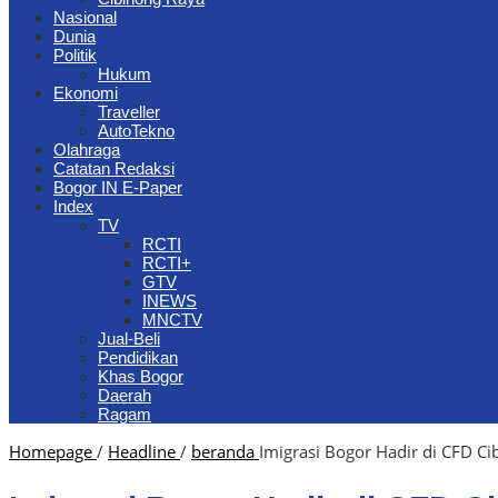
Nasional
Dunia
Politik
Hukum
Ekonomi
Traveller
AutoTekno
Olahraga
Catatan Redaksi
Bogor IN E-Paper
Index
TV
RCTI
RCTI+
GTV
INEWS
MNCTV
Jual-Beli
Pendidikan
Khas Bogor
Daerah
Ragam
Homepage
/
Headline
/
beranda
Imigrasi Bogor Hadir di CFD C