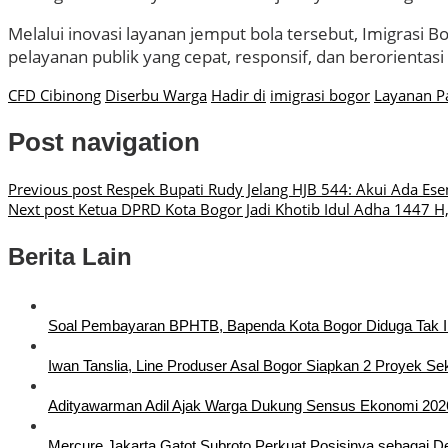
Melalui inovasi layanan jemput bola tersebut, Imigrasi
pelayanan publik yang cepat, responsif, dan berorienta
CFD Cibinong
Diserbu Warga
Hadir di
imigrasi bogor
Layanan P
Post navigation
Previous post
Respek Bupati Rudy Jelang HJB 544: Akui Ada Es
Next post
Ketua DPRD Kota Bogor Jadi Khotib Idul Adha 1447 H,
Berita Lain
Soal Pembayaran BPHTB, Bapenda Kota Bogor Diduga Tak I
Iwan Tanslia, Line Produser Asal Bogor Siapkan 2 Proyek Sek
Adityawarman Adil Ajak Warga Dukung Sensus Ekonomi 202
Mercure Jakarta Gatot Subroto Perkuat Posisinya sebagai Dest