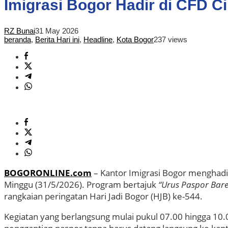
Imigrasi Bogor Hadir di CFD 
RZ Bunai
31 May 2026
beranda
,
Berita Hari ini
,
Headline
,
Kota Bogor
237 views
BOGORONLINE.com
– Kantor Imigrasi Bogor menghadi
Minggu (31/5/2026). Program bertajuk
“Urus Paspor Bare
rangkaian peringatan Hari Jadi Bogor (HJB) ke-544.
Kegiatan yang berlangsung mulai pukul 07.00 hingga 