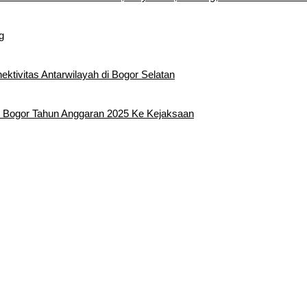
g
tivitas Antarwilayah di Bogor Selatan
 Bogor Tahun Anggaran 2025 Ke Kejaksaan
edatangan Bupati Rudy Susmanto dan Wakil Bupati Bogor Ade Ruha
Sebagai Bupati Bogor dan Wakil Bupati Bogor Periode 2025-2030
rentak 2024 di Kabupaten Bogor Belum Bisa di Angkut ke PPS