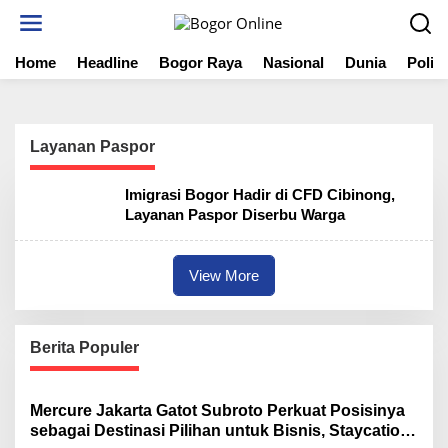
S
k
i
Home
Headline
Bogor Raya
Nasional
Dunia
Politi
p
t
o
c
o
Layanan Paspor
n
t
Imigrasi Bogor Hadir di CFD Cibinong,
e
Layanan Paspor Diserbu Warga
n
t
View More
Berita Populer
Mercure Jakarta Gatot Subroto Perkuat Posisinya
sebagai Destinasi Pilihan untuk Bisnis, Staycation,