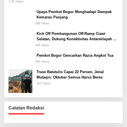
Meeting, dan Kuliner di Jakarta Selatan
1.3K Views
Upaya Pemkot Bogor Menghadapi Dampak
Kemarau Panjang
358 Views
Kick Off Pembangunan Off-Ramp Ciawi
Selatan, Dukung Konektivitas Antarwilayah di
Bogor Selatan
349 Views
Pemkot Bogor Gencarkan Razia Angkot Tua
300 Views
Trase Batutulis Capai 22 Persen, Jenal
Mutaqin: Oktober Semua Harus Beres
293 Views
Catatan Redaksi