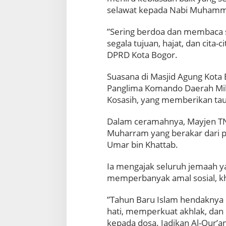
a
selawat kepada Nabi Muham
m
1
​”Sering berdoa dan membaca
4
segala tujuan, hajat, dan cita-
4
DPRD Kota Bogor.
8
H
,
​Suasana di Masjid Agung Kot
I
Panglima Komando Daerah Milit
n
Kosasih, yang memberikan tau
i
P
Dalam ceramahnya, Mayjen TN
e
s
Muharram yang berakar dari pe
a
Umar bin Khattab.
n
M
​Ia mengajak seluruh jemaah y
e
memperbanyak amal sosial, 
n
y
e
​”Tahun Baru Islam hendakny
n
hati, memperkuat akhlak, dan
t
kepada dosa. Jadikan Al-Qur’a