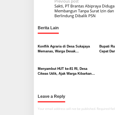
P
Previous post
Sakti, PT Brantas Abipraya Diduga
o
Membangun Tanpa Surat Izin dan
s
Berlindung Dibalik PSN
t
Berita Lain
n
a
v
Konflik Agraria di Desa Sukajaya
Bupati Ru
i
Memanas, Warga Desak
Cepat Da
Penggusuran Dihentikan
g
a
Menyambut HUT ke-81 RI, Desa
t
Cikeas Udik, Ajak Warga Kibarkan
Merah Putih
i
o
n
Leave a Reply
Your email address will not be published.
Required fi