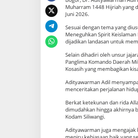
b
Muharram 1448 Hijriah yang di
o
t
Juni 2026.
J
a
Sesuai dengan tema yang dius
d
Meneguhkan Spirit Keislaman 
i
dijadikan landasan untuk mem
P
a
n
​Selain dihadiri oleh unsur jaja
g
Panglima Komando Daerah Milit
l
Kosasih yang membagikan kisah
i
m
Adityawarman Adil menyampai
a
menceritakan perjalanan hidu
d
i
1
​Berkat ketekunan dan rida All
M
dimudahkan hingga akhirnya b
u
Kodam Siliwangi.
h
a
​Adityawarman juga mengajak 
r
r
meniru kebiasaan baik yang se