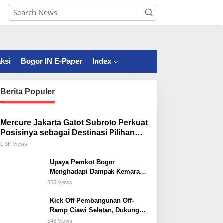
ksi
Bogor IN E-Paper
Index
Berita Populer
Mercure Jakarta Gatot Subroto Perkuat
Posisinya sebagai Destinasi Pilihan
untuk Bisnis, Staycation, Meeting, dan
1.3K Views
Kuliner di Jakarta Selatan
Upaya Pemkot Bogor
Menghadapi Dampak Kemarau
Panjang
355 Views
Kick Off Pembangunan Off-
Ramp Ciawi Selatan, Dukung
Konektivitas Antarwilayah di
346 Views