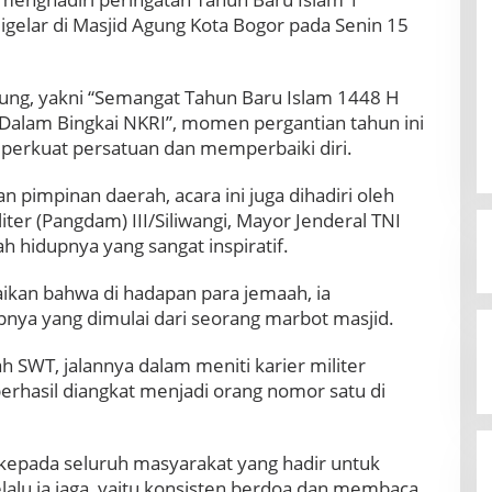
gelar di Masjid Agung Kota Bogor pada Senin 15
ung, yakni “Semangat Tahun Baru Islam 1448 H
Dalam Bingkai NKRI”, momen pergantian tahun ini
perkuat persatuan dan memperbaiki diri.
ran pimpinan daerah, acara ini juga dihadiri oleh
er (Pangdam) III/Siliwangi, Mayor Jenderal TNI
 hidupnya yang sangat inspiratif.
kan bahwa di hadapan para jemaah, ia
pnya yang dimulai dari seorang marbot masjid.
ah SWT, jalannya dalam meniti karier militer
erhasil diangkat menjadi orang nomor satu di
kepada seluruh masyarakat yang hadir untuk
lalu ia jaga, yaitu konsisten berdoa dan membaca