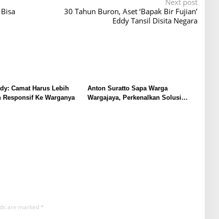
Next post
 Bisa
30 Tahun Buron, Aset ‘Bapak Bir Fujian’
Eddy Tansil Disita Negara
dy: Camat Harus Lebih
Anton Suratto Sapa Warga
n Responsif Ke Warganya
Wargajaya, Perkenalkan Solusi
Digital untuk Pelayanan Publik
elds are marked
*