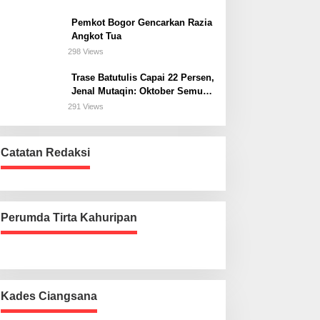
Bogor Selatan
Pemkot Bogor Gencarkan Razia
Angkot Tua
298 Views
Trase Batutulis Capai 22 Persen,
Jenal Mutaqin: Oktober Semua
Harus Beres
291 Views
Catatan Redaksi
Perumda Tirta Kahuripan
Kades Ciangsana