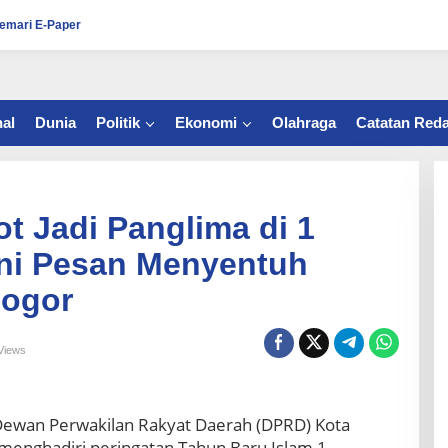
emari E-Paper
al
Dunia
Politik
Ekonomi
Olahraga
Catatan Reda
t Jadi Panglima di 1
Ini Pesan Menyentuh
Bogor
Views
Dewan Perwakilan Rakyat Daerah (DPRD) Kota
 menghadiri peringatan Tahun Baru Islam 1