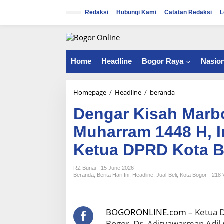
S
k
Redaksi
Hubungi Kami
Catatan Redaksi
L
i
p
t
o
c
Home
Headline
Bogor Raya
Nasion
o
n
t
Homepage
/
Headline
/
beranda
D
e
e
n
Dengar Kisah Marbo
n
t
g
Muharram 1448 H, 
a
r
Ketua DPRD Kota 
K
i
s
RZ Bunai
15 June 2026
Beranda
,
Berita Hari Ini
,
Headline
,
Jual-Beli
,
Kota Bogor
218 
a
h
M
a
BOGORONLINE.com
– Ketua 
r
Bogor, Dr. Adityawarman Adil