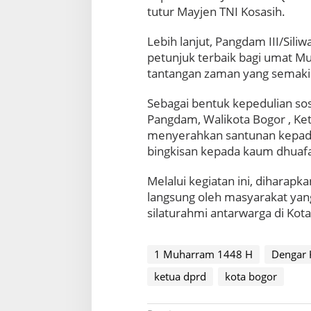
u
tutur Mayjen TNI Kosasih.
h
K
​Lebih lanjut, Pangdam III/Si
e
t
petunjuk terbaik bagi umat M
u
tantangan zaman yang semaki
a
D
​Sebagai bentuk kepedulian sosi
P
Pangdam, Walikota Bogor , K
R
D
menyerahkan santunan kepada
K
bingkisan kepada kaum dhuaf
o
t
​Melalui kegiatan ini, diharap
a
langsung oleh masyarakat ya
B
silaturahmi antarwarga di Kot
o
g
o
r
1 Muharram 1448 H
Dengar 
ketua dprd
kota bogor