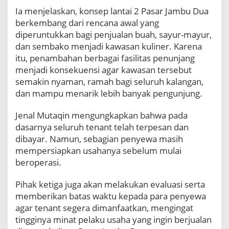
a
Ia menjelaskan, konsep lantai 2 Pasar Jambu Dua
t
berkembang dari rencana awal yang
i
diperuntukkan bagi penjualan buah, sayur-mayur,
K
dan sembako menjadi kawasan kuliner. Karena
u
itu, penambahan berbagai fasilitas penunjang
l
i
menjadi konsekuensi agar kawasan tersebut
n
semakin nyaman, ramah bagi seluruh kalangan,
e
dan mampu menarik lebih banyak pengunjung.
r
d
Jenal Mutaqin mengungkapkan bahwa pada
i
P
dasarnya seluruh tenant telah terpesan dan
a
dibayar. Namun, sebagian penyewa masih
s
mempersiapkan usahanya sebelum mulai
a
beroperasi.
r
J
Pihak ketiga juga akan melakukan evaluasi serta
a
m
memberikan batas waktu kepada para penyewa
b
agar tenant segera dimanfaatkan, mengingat
u
tingginya minat pelaku usaha yang ingin berjualan
D