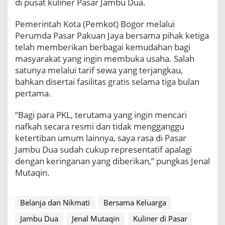
di pusat kuliner Pasar Jambu Dua.
u
a
Pemerintah Kota (Pemkot) Bogor melalui
Perumda Pasar Pakuan Jaya bersama pihak ketiga
telah memberikan berbagai kemudahan bagi
masyarakat yang ingin membuka usaha. Salah
satunya melalui tarif sewa yang terjangkau,
bahkan disertai fasilitas gratis selama tiga bulan
pertama.
“Bagi para PKL, terutama yang ingin mencari
nafkah secara resmi dan tidak mengganggu
ketertiban umum lainnya, saya rasa di Pasar
Jambu Dua sudah cukup representatif apalagi
dengan keringanan yang diberikan,” pungkas Jenal
Mutaqin.
Belanja dan Nikmati
Bersama Keluarga
Jambu Dua
Jenal Mutaqin
Kuliner di Pasar