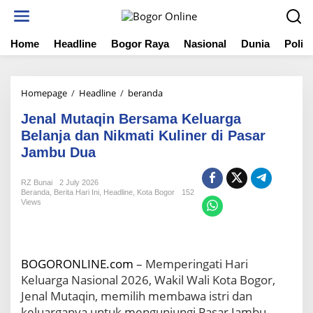
S
k
i
Home
Headline
Bogor Raya
Nasional
Dunia
Politi
p
t
o
c
Homepage
/
Headline
/
beranda
J
o
e
n
Jenal Mutaqin Bersama Keluarga
n
t
a
Belanja dan Nikmati Kuliner di Pasar
e
l
Jambu Dua
n
M
t
u
RZ Bunai
2 July 2026
t
Beranda
,
Berita Hari Ini
,
Headline
,
Kota Bogor
152
a
Views
q
i
n
B
BOGORONLINE.com
– Memperingati Hari
e
Keluarga Nasional 2026, Wakil Wali Kota Bogor,
r
s
Jenal Mutaqin, memilih membawa istri dan
a
keluarganya untuk mengunjungi Pasar Jambu