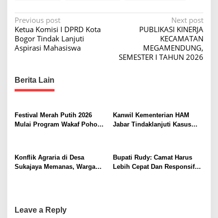
P
Previous post
Next post
Ketua Komisi I DPRD Kota
PUBLIKASI KINERJA
o
Bogor Tindak Lanjuti
KECAMATAN
s
Aspirasi Mahasiswa
MEGAMENDUNG,
SEMESTER I TAHUN 2026
t
n
Berita Lain
a
v
i
Festival Merah Putih 2026
Kanwil Kementerian HAM
Mulai Program Wakaf Pohon
Jabar Tindaklanjuti Kasus
g
Alpukat untuk Rumah Ibadah
Sukajaya, Dorong
a
Penyelesaian Konflik
Berkeadilan
t
Konflik Agraria di Desa
Bupati Rudy: Camat Harus
Sukajaya Memanas, Warga
Lebih Cepat Dan Responsif
i
Desak Penggusuran
Ke Warganya
o
Dihentikan
n
Leave a Reply