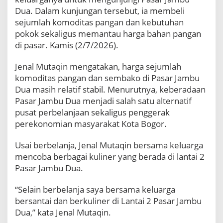
m
Dua. Dalam kunjungan tersebut, ia membeli
a
sejumlah komoditas pangan dan kebutuhan
K
pokok sekaligus memantau harga bahan pangan
e
l
di pasar. Kamis (2/7/2026).
u
a
Jenal Mutaqin mengatakan, harga sejumlah
r
komoditas pangan dan sembako di Pasar Jambu
g
Dua masih relatif stabil. Menurutnya, keberadaan
a
B
Pasar Jambu Dua menjadi salah satu alternatif
e
pusat perbelanjaan sekaligus penggerak
l
perekonomian masyarakat Kota Bogor.
a
n
Usai berbelanja, Jenal Mutaqin bersama keluarga
j
mencoba berbagai kuliner yang berada di lantai 2
a
d
Pasar Jambu Dua.
a
n
“Selain berbelanja saya bersama keluarga
N
bersantai dan berkuliner di Lantai 2 Pasar Jambu
i
Dua,” kata Jenal Mutaqin.
k
m