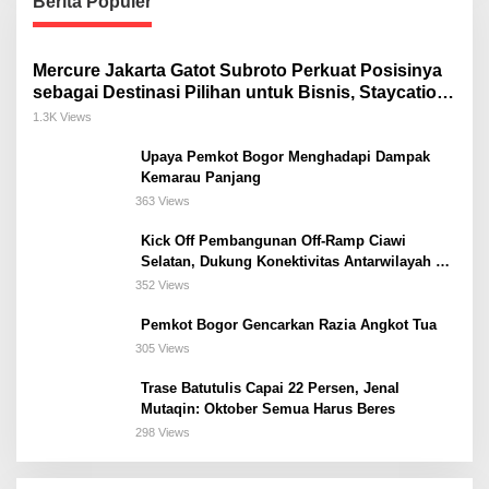
Berita Populer
Mercure Jakarta Gatot Subroto Perkuat Posisinya
sebagai Destinasi Pilihan untuk Bisnis, Staycation,
Meeting, dan Kuliner di Jakarta Selatan
1.3K Views
Upaya Pemkot Bogor Menghadapi Dampak
Kemarau Panjang
363 Views
Kick Off Pembangunan Off-Ramp Ciawi
Selatan, Dukung Konektivitas Antarwilayah di
Bogor Selatan
352 Views
Pemkot Bogor Gencarkan Razia Angkot Tua
305 Views
Trase Batutulis Capai 22 Persen, Jenal
Mutaqin: Oktober Semua Harus Beres
298 Views