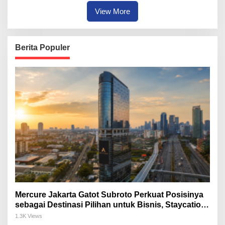
View More
Berita Populer
Mercure Jakarta Gatot Subroto Perkuat Posisinya
sebagai Destinasi Pilihan untuk Bisnis, Staycation,
Meeting, dan Kuliner di Jakarta Selatan
1.3K Views