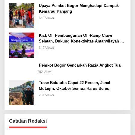
Upaya Pemkot Bogor Menghadapi Dampak
Kemarau Panjang
349 Views
Kick Off Pembangunan Off-Ramp Ciawi
Selatan, Dukung Konektivitas Antarwilayah di
Bogor Selatan
342 Views
Pemkot Bogor Gencarkan Razia Angkot Tua
292 Views
Trase Batutulis Capai 22 Persen, Jenal
Mutaqin: Oktober Semua Harus Beres
287 Views
Catatan Redaksi