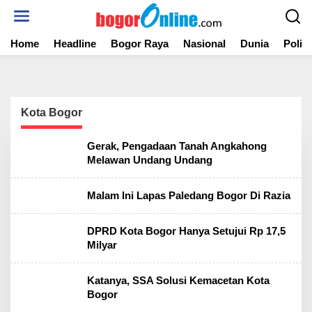
S
k
i
Home
Headline
Bogor Raya
Nasional
Dunia
Politi
p
t
o
c
o
n
Kota Bogor
t
e
Gerak, Pengadaan Tanah Angkahong
n
Melawan Undang Undang
t
Malam Ini Lapas Paledang Bogor Di Razia
DPRD Kota Bogor Hanya Setujui Rp 17,5
Milyar
Katanya, SSA Solusi Kemacetan Kota
Bogor