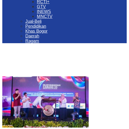
RCTI+
GTV
INEWS
MNCTV
Jual-Beli
Pendidikan
Khas Bogor
Daerah
Ragam
The Jungle Waterpark Bogor Kembali Raih Top Brand Award 2026
DPRD Kota Bogor Evaluasi DTSEN Bansos Pasca Ground
Checking