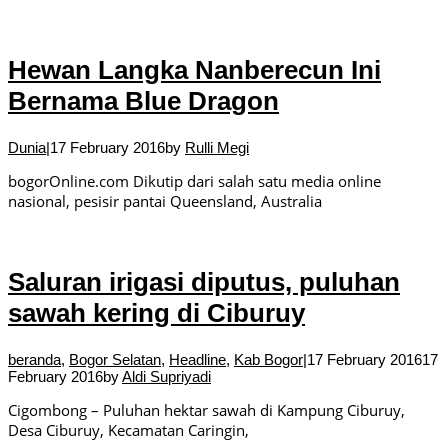
Hewan Langka Nanberecun Ini
Bernama Blue Dragon
Dunia
|
17 February 2016
by
Rulli Megi
bogorOnline.com Dikutip dari salah satu media online
nasional, pesisir pantai Queensland, Australia
Saluran irigasi diputus, puluhan
sawah kering di Ciburuy
beranda
,
Bogor Selatan
,
Headline
,
Kab Bogor
|
17 February 2016
17
February 2016
by
Aldi Supriyadi
Cigombong – Puluhan hektar sawah di Kampung Ciburuy,
Desa Ciburuy, Kecamatan Caringin,