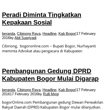
Peradi Diminta Tingkatkan
Kepakaan Sosial
beranda
,
Cibinong Raya
,
Headline
,
Kab Bogor
|
17 February
2016
by
Aldi Supriyadi
Cibinong, bogoronline.com – Bupati Bogor, Nurhayanti
meminta Advokat atau pengacara di Kabupaten
Pembangunan Gedung DPRD
Kabupaten Bogor Mulai Digarap
beranda
,
Cibinong Raya
,
Headline
,
Kab Bogor
|
17 February
2016
17 February 2016
by
Rulli Megi
bogorOnline.com Pembangunan gedung Dewan Perwakilan
Rakyat Daerah (DPRD) Kabupaten Bogor mulai dilanjutkan.