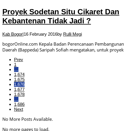
Proyek Sodetan Situ Cikaret Dan
Kebantenan Tidak Jadi ?
Kab Bogor
|
16 February 2016
by
Rulli Megi
bogorOnline.com Kepala Badan Perencanaan Pembangunan
Daerah (Bappeda) Saripah Sofiah mengatakan, untuk proyek
Prev
1
…
1,674
1,675
1,676
1,677
1,678
…
1,686
Next
No More Posts Available.
No more pages to load.