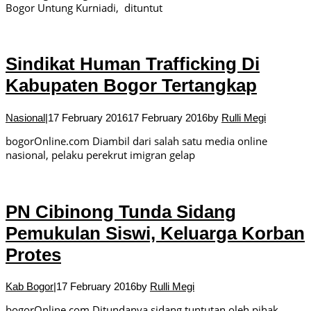
Bogor Untung Kurniadi, dituntut
Sindikat Human Trafficking Di
Kabupaten Bogor Tertangkap
Nasional
|
17 February 2016
17 February 2016
by
Rulli Megi
bogorOnline.com Diambil dari salah satu media online
nasional, pelaku perekrut imigran gelap
PN Cibinong Tunda Sidang
Pemukulan Siswi, Keluarga Korban
Protes
Kab Bogor
|
17 February 2016
by
Rulli Megi
bogorOnline.com Ditundanya sidang tuntutan oleh pihak