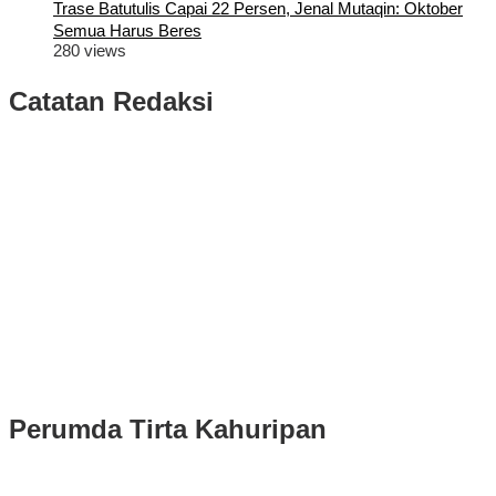
Trase Batutulis Capai 22 Persen, Jenal Mutaqin: Oktober
Semua Harus Beres
280 views
Catatan Redaksi
Puluhan Ribu Masyarakat Bumi Tegar Beriman, Sambut Sukacita
Kedatangan Bupati Rudy Susmanto dan Wakil Bupati Bogor Ade
Ruhandi
Rudy Susmanto dan Ade Ruhandi Resmi Dilantik Presiden
Prabowo Sebagai Bupati Bogor dan Wakil Bupati Bogor Periode
2025-2030
Longsor di Sukajaya, Logistik Hasil Pemungutan Suara Pilkada
Serentak 2024 di Kabupaten Bogor Belum Bisa di Angkut ke PPS
Perumda Tirta Kahuripan