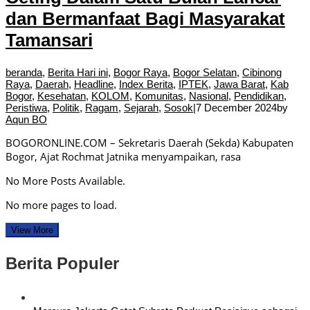
dan Bermanfaat Bagi Masyarakat
Tamansari
beranda
,
Berita Hari ini
,
Bogor Raya
,
Bogor Selatan
,
Cibinong
Raya
,
Daerah
,
Headline
,
Index Berita
,
IPTEK
,
Jawa Barat
,
Kab
Bogor
,
Kesehatan
,
KOLOM
,
Komunitas
,
Nasional
,
Pendidikan
,
Peristiwa
,
Politik
,
Ragam
,
Sejarah
,
Sosok
|
7 December 2024
by
Aqun BO
BOGORONLINE.COM – Sekretaris Daerah (Sekda) Kabupaten
Bogor, Ajat Rochmat Jatnika menyampaikan, rasa
No More Posts Available.
No more pages to load.
View More
Berita Populer