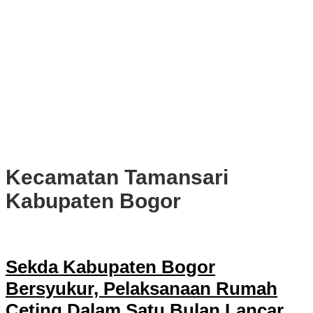
PWI, KONI, KNPI, Kadin, dan Blackcats Gelar Nobar Final Piala
Dunia 2026 Bersama Walikota Bogor
Infrastruktur, Transportasi, dan Mobilitas di Bawah Nahkoda
Dedie-Jenal
Kota dan Kabupaten Bogor Percepat Persiapan Pembangunan
PSEL Bogor Raya
DPRD Kota Bogor Soroti Jalan Kotor Akibat Proyek Trase Baru
Batutulis
Kecamatan Tamansari
Kabupaten Bogor
Sekda Kabupaten Bogor
Bersyukur, Pelaksanaan Rumah
Ceting Dalam Satu Bulan Lancar