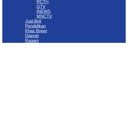
RCTI+
GTV
INEWS
MNCTV
Jual-Beli
Pendidikan
Khas Bogor
Daerah
Ragam
The Jungle Waterpark Bogor Kembali Raih Top Brand Award 2026
DPRD Kota Bogor Evaluasi DTSEN Bansos Pasca Ground
Checking
Muscab VII Hiswana Migas Bogor Digelar, Dedie Rachim
Tekankan Integritas dan Ketahanan Energi
Upaya Pemkot Bogor Menghadapi Dampak Kemarau Panjang
Pengelolaan Sampah Berbasis Waste to Energy Butuh Kolaborasi
Semua Pihak