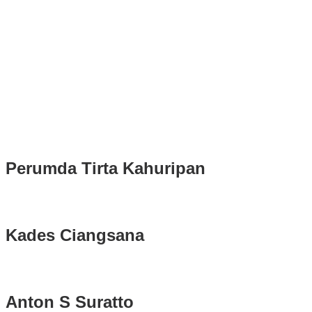
Puluhan Ribu Masyarakat Bumi Tegar Beriman, Sambut Sukacita
Kedatangan Bupati Rudy Susmanto dan Wakil Bupati Bogor Ade
Ruhandi
Rudy Susmanto dan Ade Ruhandi Resmi Dilantik Presiden
Prabowo Sebagai Bupati Bogor dan Wakil Bupati Bogor Periode
2025-2030
Longsor di Sukajaya, Logistik Hasil Pemungutan Suara Pilkada
Serentak 2024 di Kabupaten Bogor Belum Bisa di Angkut ke PPS
Perumda Tirta Kahuripan
Kades Ciangsana
Anton S Suratto