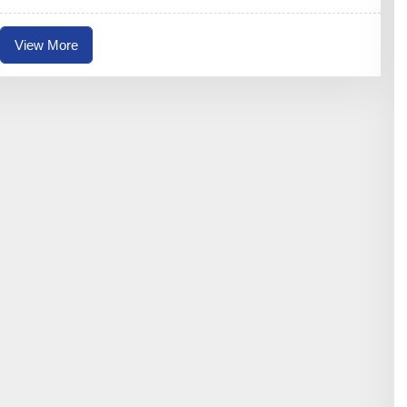
N
A
I
View More