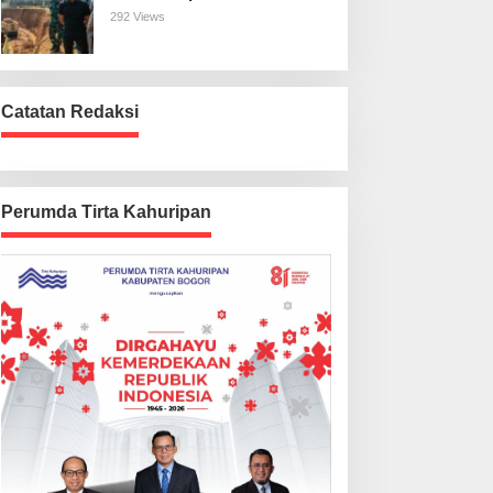
Harus Beres
292 Views
Catatan Redaksi
Perumda Tirta Kahuripan