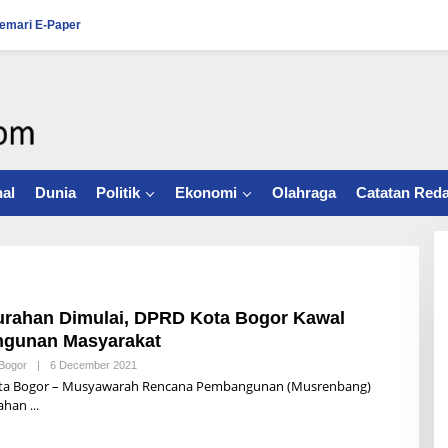
emari E-Paper
al
Dunia
Politik
Ekonomi
Olahraga
Catatan Reda
rahan Dimulai, DPRD Kota Bogor Kawal
gunan Masyarakat
Bogor
|
6 December 2021
B
Y
a Bogor – Musyawarah Rencana Pembangunan (Musrenbang)
R
rahan
Z
B
U