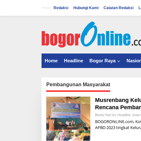
S
k
Redaksi
Hubungi Kami
Catatan Redaksi
L
i
p
t
o
c
o
n
t
Home
Headline
Bogor Raya
Nasion
e
n
t
Pembangunan Masyarakat
Musrenbang Kelu
Rencana Pemban
Berita Hari Ini
,
Headline
,
Kota 
BOGORONLINE.com, Kot
APBD 2023 tingkat Kelu