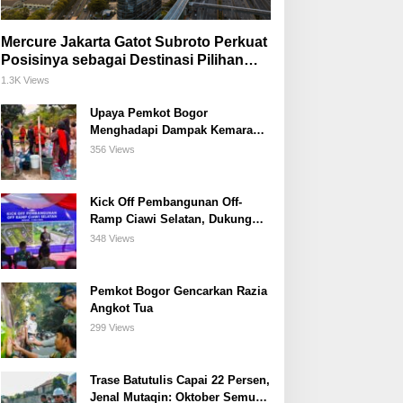
Mercure Jakarta Gatot Subroto Perkuat
Posisinya sebagai Destinasi Pilihan
untuk Bisnis, Staycation, Meeting, dan
1.3K Views
Kuliner di Jakarta Selatan
Upaya Pemkot Bogor
Menghadapi Dampak Kemarau
Panjang
356 Views
Kick Off Pembangunan Off-
Ramp Ciawi Selatan, Dukung
Konektivitas Antarwilayah di
348 Views
Bogor Selatan
Pemkot Bogor Gencarkan Razia
Angkot Tua
299 Views
Trase Batutulis Capai 22 Persen,
Jenal Mutaqin: Oktober Semua