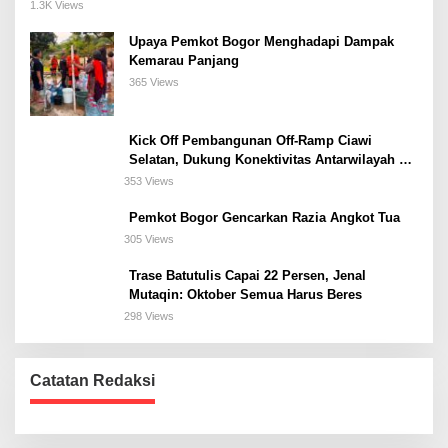
Meeting, dan Kuliner di Jakarta Selatan
1.3K Views
Upaya Pemkot Bogor Menghadapi Dampak
Kemarau Panjang
365 Views
Kick Off Pembangunan Off-Ramp Ciawi
Selatan, Dukung Konektivitas Antarwilayah di
Bogor Selatan
353 Views
Pemkot Bogor Gencarkan Razia Angkot Tua
305 Views
Trase Batutulis Capai 22 Persen, Jenal
Mutaqin: Oktober Semua Harus Beres
298 Views
Catatan Redaksi