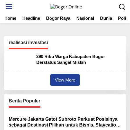
S
k
i
Home
Headline
Bogor Raya
Nasional
Dunia
Politi
p
t
o
c
o
realisasi investasi
n
t
390 Ribu Warga Kabupaten Bogor
e
Berstatus Sangat Miskin
n
t
View More
Berita Populer
Mercure Jakarta Gatot Subroto Perkuat Posisinya
sebagai Destinasi Pilihan untuk Bisnis, Staycation,