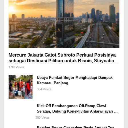
Mercure Jakarta Gatot Subroto Perkuat Posisinya
sebagai Destinasi Pilihan untuk Bisnis, Staycation,
Meeting, dan Kuliner di Jakarta Selatan
1.3K Views
Upaya Pemkot Bogor Menghadapi Dampak
Kemarau Panjang
364 Views
Kick Off Pembangunan Off-Ramp Ciawi
Selatan, Dukung Konektivitas Antarwilayah di
Bogor Selatan
353 Views
Pemkot Bogor Gencarkan Razia Angkot Tua