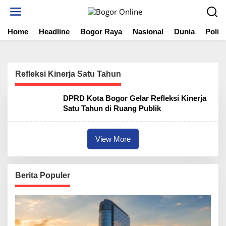
S
k
i
Home
Headline
Bogor Raya
Nasional
Dunia
Politi
p
t
o
c
o
Refleksi Kinerja Satu Tahun
n
t
DPRD Kota Bogor Gelar Refleksi Kinerja
e
Satu Tahun di Ruang Publik
n
t
View More
Berita Populer