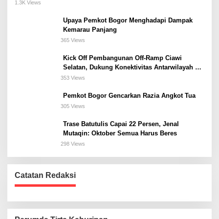
Meeting, dan Kuliner di Jakarta Selatan
1.3K Views
Upaya Pemkot Bogor Menghadapi Dampak
Kemarau Panjang
365 Views
Kick Off Pembangunan Off-Ramp Ciawi
Selatan, Dukung Konektivitas Antarwilayah di
Bogor Selatan
353 Views
Pemkot Bogor Gencarkan Razia Angkot Tua
305 Views
Trase Batutulis Capai 22 Persen, Jenal
Mutaqin: Oktober Semua Harus Beres
298 Views
Catatan Redaksi