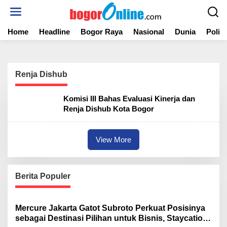
S
k
i
Home
Headline
Bogor Raya
Nasional
Dunia
Politi
p
t
o
c
o
Renja Dishub
n
t
Komisi III Bahas Evaluasi Kinerja dan
e
Renja Dishub Kota Bogor
n
t
View More
Berita Populer
Mercure Jakarta Gatot Subroto Perkuat Posisinya
sebagai Destinasi Pilihan untuk Bisnis, Staycation,