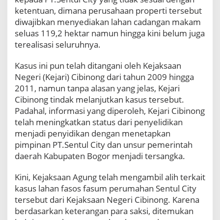
n
ketentuan, dimana perusahaan properti tersebut
C
diwajibkan menyediakan lahan cadangan makam
a
seluas 119,2 hektar namun hingga kini belum juga
d
a
terealisasi seluruhnya.
n
g
Kasus ini pun telah ditangani oleh Kejaksaan
a
Negeri (Kejari) Cibinong dari tahun 2009 hingga
n
2011, namun tanpa alasan yang jelas, Kejari
M
a
Cibinong tindak melanjutkan kasus tersebut.
k
Padahal, informasi yang diperoleh, Kejari Cibinong
a
telah meningkatkan status dari penyelidikan
m
menjadi penyidikan dengan menetapkan
S
pimpinan PT.Sentul City dan unsur pemerintah
e
n
daerah Kabupaten Bogor menjadi tersangka.
t
u
Kini, Kejaksaan Agung telah mengambil alih terkait
l
kasus lahan fasos fasum perumahan Sentul City
C
tersebut dari Kejaksaan Negeri Cibinong. Karena
i
t
berdasarkan keterangan para saksi, ditemukan
y