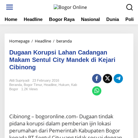
S
k
i
Home
Headline
Bogor Raya
Nasional
Dunia
Politi
p
t
o
c
Homepage
/
Headline
/
beranda
D
o
u
n
Dugaan Korupsi Lahan Cadangan
g
t
a
Makam Sentul City Mandek di Kejari
e
a
Cibinong
n
n
t
K
Aldi Supriyadi
23 February 2016
o
Beranda
,
Bogor Timur
,
Headline
,
Hukum
,
Kab
r
Bogor
1.2K Views
u
p
s
i
Cibinong – bogoronline.com- Dugaan tindak
L
pidana korupsi dalam pemberian ijin lokasi
a
h
perumahan dari Pemerintah Kabupaten Bogor
a
kepada PT.Sentul City yang tidak sesuai dengan