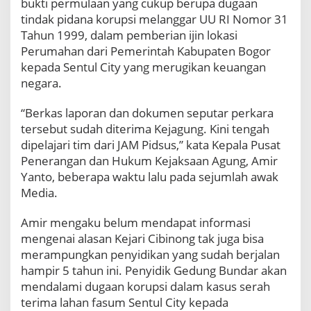
bukti permulaan yang cukup berupa dugaan
M
tindak pidana korupsi melanggar UU RI Nomor 31
a
Tahun 1999, dalam pemberian ijin lokasi
n
Perumahan dari Pemerintah Kabupaten Bogor
d
e
kepada Sentul City yang merugikan keuangan
k
negara.
d
i
“Berkas laporan dan dokumen seputar perkara
K
tersebut sudah diterima Kejagung. Kini tengah
e
dipelajari tim dari JAM Pidsus,” kata Kepala Pusat
j
a
Penerangan dan Hukum Kejaksaan Agung, Amir
r
Yanto, beberapa waktu lalu pada sejumlah awak
i
Media.
C
i
Amir mengaku belum menda­pat informasi
b
i
mengenai alasan Kejari Cibinong tak juga bisa
n
merampungkan penyidikan yang sudah berjalan
o
hampir 5 tahun ini. Penyidik Gedung Bundar akan
n
mendalami dugaan korupsi dalam kasus serah
g
terima lahan fasum Sentul City kepada