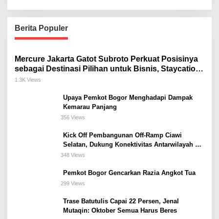
Berita Populer
Mercure Jakarta Gatot Subroto Perkuat Posisinya
sebagai Destinasi Pilihan untuk Bisnis, Staycation,
Meeting, dan Kuliner di Jakarta Selatan
1.3K Views
Upaya Pemkot Bogor Menghadapi Dampak
Kemarau Panjang
356 Views
Kick Off Pembangunan Off-Ramp Ciawi
Selatan, Dukung Konektivitas Antarwilayah di
Bogor Selatan
348 Views
Pemkot Bogor Gencarkan Razia Angkot Tua
299 Views
Trase Batutulis Capai 22 Persen, Jenal
Mutaqin: Oktober Semua Harus Beres