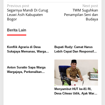
P
Previous post
Next post
Segarnya Mandi Di Curug
TWM Suguhkan
o
Leuwi Asih Kabupaten
Penampilan Seni dan
s
Bogor
Budaya
t
Berita Lain
n
a
v
Konflik Agraria di Desa
Bupati Rudy: Camat Harus
i
Sukajaya Memanas, Warga
Lebih Cepat Dan Responsif
Desak Penggusuran
Ke Warganya
g
Dihentikan
a
Anton Suratto Sapa Warga
t
Wargajaya, Perkenalkan
Solusi Digital untuk
i
Pelayanan Publik
o
Menyambut HUT ke-81 RI,
n
Desa Cikeas Udik, Ajak Warga
Kibarkan Merah Putih