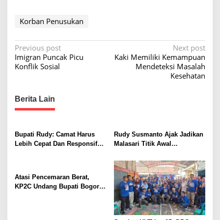
j
e
Korban Penusukan
g
P
Previous post
Next post
Imigran Puncak Picu
Kaki Memiliki Kemampuan
o
Konflik Sosial
Mendeteksi Masalah
s
Kesehatan
t
Berita Lain
n
a
v
Bupati Rudy: Camat Harus
Rudy Susmanto Ajak Jadikan
i
Lebih Cepat Dan Responsif
Malasari Titik Awal
Ke Warganya
Kebangkitan Bogor, PPLI
g
Perkuat Komitmen Lestarikan
a
Alam dan Warisan Sejarah
Atasi Pencemaran Berat,
t
KP2C Undang Bupati Bogor
Susur Sungai Cileungsi
i
o