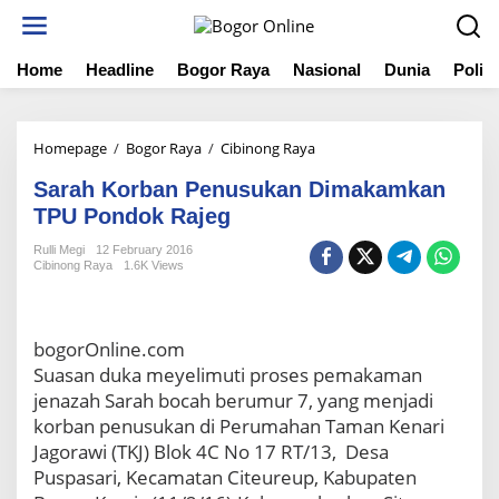
S
k
i
Home
Headline
Bogor Raya
Nasional
Dunia
Politi
p
t
o
c
Homepage
/
Bogor Raya
/
Cibinong Raya
S
o
a
n
Sarah Korban Penusukan Dimakamkan
r
t
a
TPU Pondok Rajeg
e
h
n
Rulli Megi
12 February 2016
K
t
Cibinong Raya
1.6K Views
o
r
b
a
bogorOnline.com
n
Suasan duka meyelimuti proses pemakaman
P
jenazah Sarah bocah berumur 7, yang menjadi
e
korban penusukan di Perumahan Taman Kenari
n
u
Jagorawi (TKJ) Blok 4C No 17 RT/13, Desa
s
Puspasari, Kecamatan Citeureup, Kabupaten
u