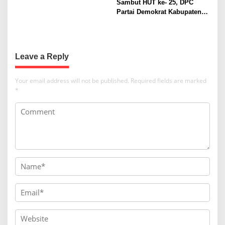
Sambut HUT ke- 25, DPC
n
Partai Demokrat Kabupaten
Bogor Luncurkan Gerakan
Langit Biru Indonesia
Leave a Reply
Your email address will not be published.
Required fields are marked
*