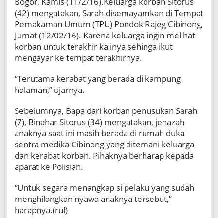
Bogor, Kamis (11/2/16).Keluarga korban Sitorus
k
(42) mengatakan, Sarah disemayamkan di Tempat
a
n
Pemakaman Umum (TPU) Pondok Rajeg Cibinong,
D
Jumat (12/02/16). Karena keluarga ingin melihat
i
korban untuk terakhir kalinya sehinga ikut
m
mengayar ke tempat terakhirnya.
a
k
“Terutama kerabat yang berada di kampung
a
m
halaman,” ujarnya.
k
a
Sebelumnya, Bapa dari korban penusukan Sarah
n
(7), Binahar Sitorus (34) mengatakan, jenazah
T
anaknya saat ini masih berada di rumah duka
P
U
sentra medika Cibinong yang ditemani keluarga
P
dan kerabat korban. Pihaknya berharap kepada
o
aparat ke Polisian.
n
d
“Untuk segara menangkap si pelaku yang sudah
o
menghilangkan nyawa anaknya tersebut,”
k
R
harapnya.(rul)
a