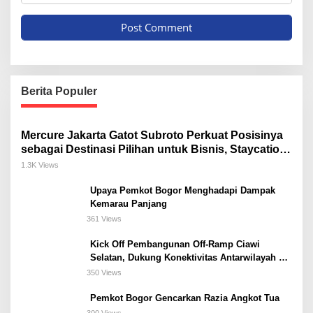
Berita Populer
Mercure Jakarta Gatot Subroto Perkuat Posisinya
sebagai Destinasi Pilihan untuk Bisnis, Staycation,
Meeting, dan Kuliner di Jakarta Selatan
1.3K Views
Upaya Pemkot Bogor Menghadapi Dampak
Kemarau Panjang
361 Views
Kick Off Pembangunan Off-Ramp Ciawi
Selatan, Dukung Konektivitas Antarwilayah di
Bogor Selatan
350 Views
Pemkot Bogor Gencarkan Razia Angkot Tua
300 Views