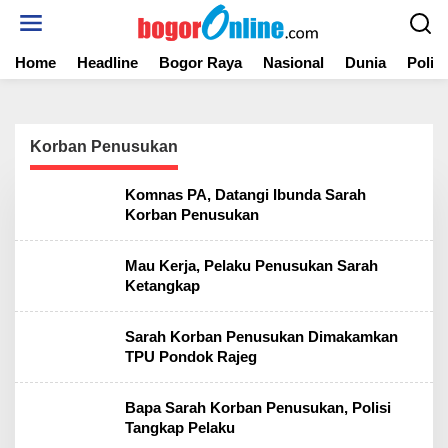
S
k
i
Home
Headline
Bogor Raya
Nasional
Dunia
Politi
p
t
o
c
o
Korban Penusukan
n
t
Komnas PA, Datangi Ibunda Sarah
e
Korban Penusukan
n
t
Mau Kerja, Pelaku Penusukan Sarah
Ketangkap
Sarah Korban Penusukan Dimakamkan
TPU Pondok Rajeg
Bapa Sarah Korban Penusukan, Polisi
Tangkap Pelaku