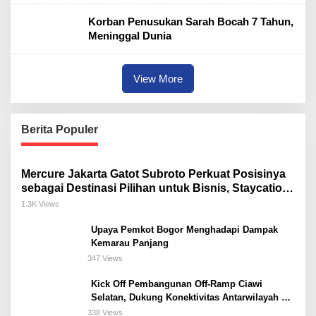
Korban Penusukan Sarah Bocah 7 Tahun,
Meninggal Dunia
View More
Berita Populer
Mercure Jakarta Gatot Subroto Perkuat Posisinya
sebagai Destinasi Pilihan untuk Bisnis, Staycation,
Meeting, dan Kuliner di Jakarta Selatan
1.3K Views
Upaya Pemkot Bogor Menghadapi Dampak
Kemarau Panjang
347 Views
Kick Off Pembangunan Off-Ramp Ciawi
Selatan, Dukung Konektivitas Antarwilayah di
Bogor Selatan
338 Views