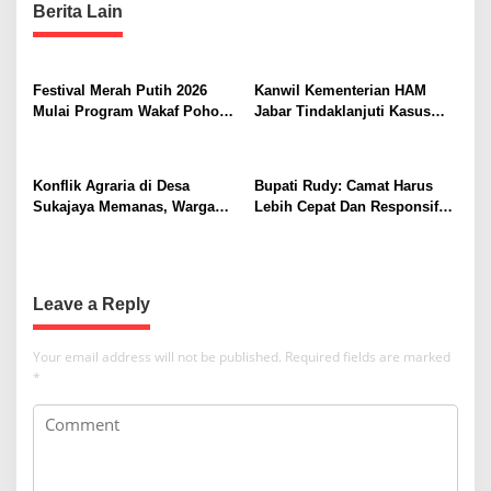
Berita Lain
n
a
v
Festival Merah Putih 2026
Kanwil Kementerian HAM
i
Mulai Program Wakaf Pohon
Jabar Tindaklanjuti Kasus
Alpukat untuk Rumah Ibadah
Sukajaya, Dorong
g
Penyelesaian Konflik
a
Berkeadilan
Konflik Agraria di Desa
Bupati Rudy: Camat Harus
t
Sukajaya Memanas, Warga
Lebih Cepat Dan Responsif
Desak Penggusuran
Ke Warganya
i
Dihentikan
o
n
Leave a Reply
Your email address will not be published.
Required fields are marked
*