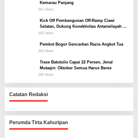
Kemarau Panjang
361 Views
Kick Off Pembangunan Off-Ramp Ciawi
Selatan, Dukung Konektivitas Antarwilayah di
Bogor Selatan
350 Views
Pemkot Bogor Gencarkan Razia Angkot Tua
300 Views
Trase Batutulis Capai 22 Persen, Jenal
Mutaqin: Oktober Semua Harus Beres
295 Views
Catatan Redaksi
Perumda Tirta Kahuripan