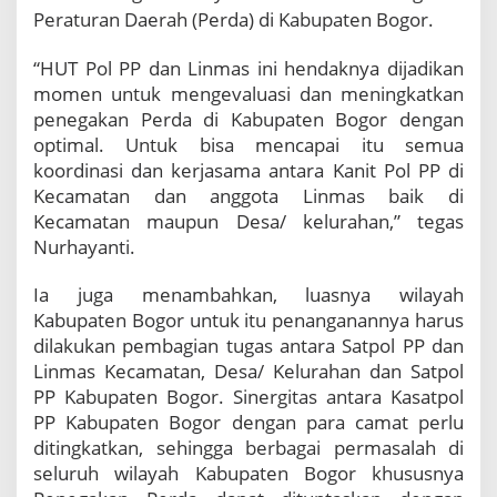
H
Peraturan Daerah (Perda) di Kabupaten Bogor.
a
r
“HUT Pol PP dan Linmas ini hendaknya dijadikan
u
momen untuk mengevaluasi dan meningkatkan
s
P
penegakan Perda di Kabupaten Bogor dengan
r
optimal. Untuk bisa mencapai itu semua
o
koordinasi dan kerjasama antara Kanit Pol PP di
f
Kecamatan dan anggota Linmas baik di
e
Kecamatan maupun Desa/ kelurahan,” tegas
s
i
Nurhayanti.
o
n
Ia juga menambahkan, luasnya wilayah
a
Kabupaten Bogor untuk itu penanganannya harus
l
dilakukan pembagian tugas antara Satpol PP dan
Linmas Kecamatan, Desa/ Kelurahan dan Satpol
PP Kabupaten Bogor. Sinergitas antara Kasatpol
PP Kabupaten Bogor dengan para camat perlu
ditingkatkan, sehingga berbagai permasalah di
seluruh wilayah Kabupaten Bogor khususnya