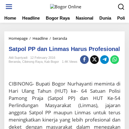
S
k
i
Home
Headline
Bogor Raya
Nasional
Dunia
Politi
p
t
o
c
Homepage
/
Headline
/
beranda
S
o
a
n
Satpol PP dan Linmas Harus Profesional
t
t
p
e
Aldi Supriyadi
12 February 2016
o
n
Beranda
,
Cibinong Raya
,
Kab Bogor
1.4K Views
l
t
P
P
d
CIBINONG- Bupati Bogor Nurhayanti meminta di
a
Hari Ulang Tahun (HUT) ke- 64 Satuan Polisi
n
Pamong Praja (Satpol PP) dan HUT Ke-54
L
i
Perlindungan Masyarakat (Linmas), jajaran
n
anggota Satpol PP maupun Linmas untuk terus
m
meningkatkan kinerja yang lebih profesional dan
a
s
deket dengan masyarakat dalam menegakan