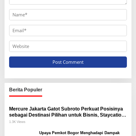
Berita Populer
Mercure Jakarta Gatot Subroto Perkuat Posisinya
sebagai Destinasi Pilihan untuk Bisnis, Staycation,
Meeting, dan Kuliner di Jakarta Selatan
1.3K Views
Upaya Pemkot Bogor Menghadapi Dampak