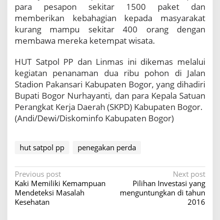
para pesapon sekitar 1500 paket dan
memberikan kebahagian kepada masyarakat
kurang mampu sekitar 400 orang dengan
membawa mereka ketempat wisata.
HUT Satpol PP dan Linmas ini dikemas melalui
kegiatan penanaman dua ribu pohon di Jalan
Stadion Pakansari Kabupaten Bogor, yang dihadiri
Bupati Bogor Nurhayanti, dan para Kepala Satuan
Perangkat Kerja Daerah (SKPD) Kabupaten Bogor.
(Andi/Dewi/Diskominfo Kabupaten Bogor)
hut satpol pp
penegakan perda
P
Previous post
Next post
Kaki Memiliki Kemampuan
Pilihan Investasi yang
o
Mendeteksi Masalah
menguntungkan di tahun
s
Kesehatan
2016
t