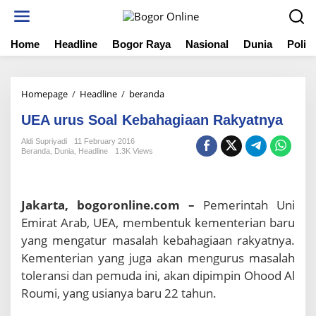
S
k
i
Home
Headline
Bogor Raya
Nasional
Dunia
Politi
p
t
o
c
Homepage
/
Headline
/
beranda
U
o
E
n
UEA urus Soal Kebahagiaan Rakyatnya
A
t
u
e
Aldi Supriyadi
11 February 2016
r
n
Beranda
,
Dunia
,
Headline
1.3K Views
u
t
s
S
o
Jakarta, bogoronline.com –
Pemerintah Uni
a
Emirat Arab, UEA, membentuk kementerian baru
l
yang mengatur masalah kebahagiaan rakyatnya.
K
e
Kementerian yang juga akan mengurus masalah
b
toleransi dan pemuda ini, akan dipimpin Ohood Al
a
Roumi, yang usianya baru 22 tahun.
h
a