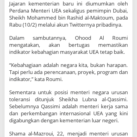
g
Jajaran kementerian baru ini diumumkan oleh
i
Perdana Menteri UEA sekaligus pemimpin Dubai,
a
Sheikh Mohammed bin Rashid al-Maktoum, pada
a
Rabu (10/2) melalui akun Twitternya pribadinya.
n
R
Dalam sambutannya, Ohood Al Roumi
a
k
mengatakan, akan bertugas memastikan
y
indikator kebahagian masyarakat UEA tetap baik.
a
t
“Kebahagiaan adalah negara kita, bukan harapan.
n
Tapi perlu ada perencanaan, proyek, program dan
y
a
indikator,” kata Roumi.
Sementara untuk posisi menteri negara urusan
toleransi ditunjuk Sheikha Lubna al-Qassimi.
Sebelumnya Qassimi adalah menteri kerja sama
dan perkembangan internasional UEA yang kini
digabungkan dengan kementerian luar negeri.
Shama al-Mazroui, 22, menjadi menteri urusan