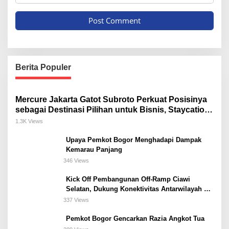
Berita Populer
Mercure Jakarta Gatot Subroto Perkuat Posisinya
sebagai Destinasi Pilihan untuk Bisnis, Staycation,
Meeting, dan Kuliner di Jakarta Selatan
1.3K Views
Upaya Pemkot Bogor Menghadapi Dampak
Kemarau Panjang
346 Views
Kick Off Pembangunan Off-Ramp Ciawi
Selatan, Dukung Konektivitas Antarwilayah di
Bogor Selatan
337 Views
Pemkot Bogor Gencarkan Razia Angkot Tua