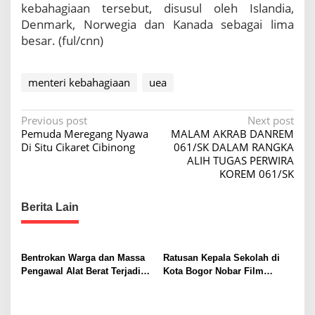
kebahagiaan tersebut, disusul oleh Islandia,
Denmark, Norwegia dan Kanada sebagai lima
besar. (ful/cnn)
menteri kebahagiaan
uea
P
Previous post
Next post
Pemuda Meregang Nyawa
MALAM AKRAB DANREM
o
Di Situ Cikaret Cibinong
061/SK DALAM RANGKA
s
ALIH TUGAS PERWIRA
KOREM 061/SK
t
n
Berita Lain
a
v
i
Bentrokan Warga dan Massa
Ratusan Kepala Sekolah di
Pengawal Alat Berat Terjadi di
Kota Bogor Nobar Film
g
Sukajaya, Belasan Orang
“Pramuka”, Dorong
a
Terluka
Penguatan Pendidikan
Karakter