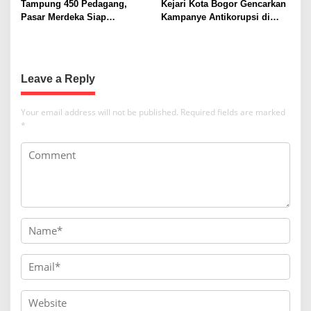
t
Tampung 450 Pedagang,
Kejari Kota Bogor Gencarkan
Pasar Merdeka Siap
Kampanye Antikorupsi di
i
Beroperasi
Perumda Tirta Pakuan, Fokus
o
Cegah Penyimpangan
Anggaran
n
Leave a Reply
Your email address will not be published.
Required fields are marked
*