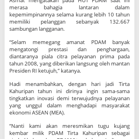
Asmat mengatakan pada HUT PDAM saat ini
i
merasa bahagia lantaran dalam
p
kepemimpinannya selama kurang lebih 10 tahun
a
n
memiliki pelanggan sebanyak 132.667
S
sambungan langganan.
i
a
“Selam memegang amanat PDAM banyak
p
mengatongi prestasi dan penghargaan,
H
diantaranya piala citra pelayanan prima pada
a
d
tahun 2008, yang diberikan langsung oleh mantan
a
Presiden RI ketujuh,” katanya.
p
i
Hadi menambahkan, dengan hari jadi Tirta
M
Kahuripan tahun ini dirinya ingin sama-sama
E
A
tingkatkan inovasi demi terwujudnya pelayanan
yang unggul dalam menghadapi masyarakat
ekonomi ASEAN (MEA).
“Nanti kami akan meresmikan tugu kujang
kembar milik PDAM Tirta Kahuripan sebagai