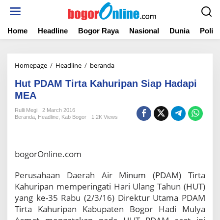
S
k
i
Home
Headline
Bogor Raya
Nasional
Dunia
Politi
p
t
o
c
Homepage
/
Headline
/
beranda
H
o
u
n
Hut PDAM Tirta Kahuripan Siap Hadapi
t
t
P
MEA
e
D
n
Rulli Megi
2 March 2016
A
t
Beranda
,
Headline
,
Kab Bogor
1.2K Views
M
T
i
r
bogorOnline.com
t
a
Perusahaan Daerah Air Minum (PDAM) Tirta
K
Kahuripan memperingati Hari Ulang Tahun (HUT)
a
h
yang ke-35 Rabu (2/3/16) Direktur Utama PDAM
u
Tirta Kahuripan Kabupaten Bogor Hadi Mulya
r