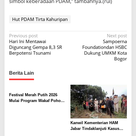
simbol keberadaan PDAM,” tambahnya.(rul)
Hut PDAM Tirta Kahuripan
P
Previous post
Next post
Hari Ini Mentawai
Sampoerna
o
Diguncang Gempa 8,3 SR
Foundationdan HSBC
s
Berpotensi Tsunami
Dukung UMKM Kota
Bogor
t
n
Berita Lain
a
v
i
Festival Merah Putih 2026
Mulai Program Wakaf Pohon
g
Alpukat untuk Rumah Ibadah
a
t
Kanwil Kementerian HAM
i
Jabar Tindaklanjuti Kasus
Sukajaya, Dorong