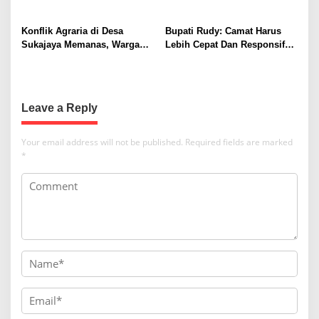
o
Penyelesaian Konflik
n
Berkeadilan
Konflik Agraria di Desa
Bupati Rudy: Camat Harus
Sukajaya Memanas, Warga
Lebih Cepat Dan Responsif
Desak Penggusuran
Ke Warganya
Dihentikan
Leave a Reply
Your email address will not be published.
Required fields are marked
*